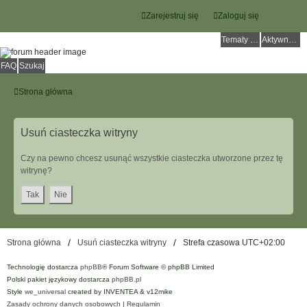
Zarejestruj się
Zaloguj się
Tematy bez odpowiedzi
Aktywne tematy
FAQ
Szukaj
Strona główna
Usuń ciasteczka witryny
Czy na pewno chcesz usunąć wszystkie ciasteczka utworzone przez tę
witrynę?
Strona główna
Usuń ciasteczka witryny
Strefa czasowa
UTC+02:00
Technologię dostarcza
phpBB
® Forum Software © phpBB Limited
Polski pakiet językowy dostarcza
phpBB.pl
Style
we_universal
created by INVENTEA & v12mike
Zasady ochrony danych osobowych
|
Regulamin