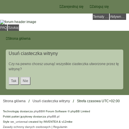
Zarejestruj się
Zaloguj się
Tematy bez odpowiedzi
Aktywne tematy
FAQ
Szukaj
Strona główna
Usuń ciasteczka witryny
Czy na pewno chcesz usunąć wszystkie ciasteczka utworzone przez tę
witrynę?
Strona główna
Usuń ciasteczka witryny
Strefa czasowa
UTC+02:00
Technologię dostarcza
phpBB
® Forum Software © phpBB Limited
Polski pakiet językowy dostarcza
phpBB.pl
Style
we_universal
created by INVENTEA & v12mike
Zasady ochrony danych osobowych
|
Regulamin