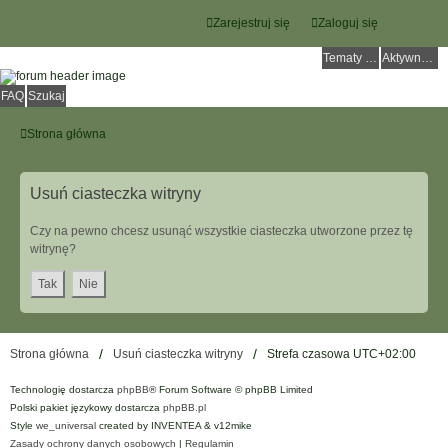
Zarejestruj się
Zaloguj się
Tematy bez odpowiedzi
Aktywne tematy
FAQ
Szukaj
Strona główna
Usuń ciasteczka witryny
Czy na pewno chcesz usunąć wszystkie ciasteczka utworzone przez tę
witrynę?
Strona główna
Usuń ciasteczka witryny
Strefa czasowa
UTC+02:00
Technologię dostarcza
phpBB
® Forum Software © phpBB Limited
Polski pakiet językowy dostarcza
phpBB.pl
Style
we_universal
created by INVENTEA & v12mike
Zasady ochrony danych osobowych
|
Regulamin