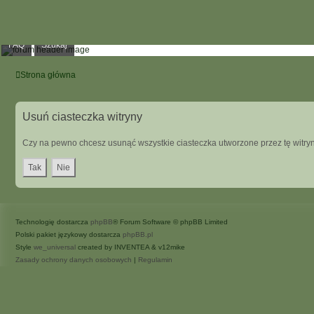
FAQ
Szukaj
Strona główna
Usuń ciasteczka witryny
Czy na pewno chcesz usunąć wszystkie ciasteczka utworzone przez tę witry
Technologię dostarcza
phpBB
® Forum Software © phpBB Limited
Polski pakiet językowy dostarcza
phpBB.pl
Style
we_universal
created by INVENTEA & v12mike
Zasady ochrony danych osobowych
|
Regulamin