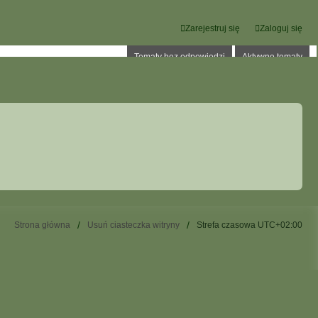
Zarejestruj się
Zaloguj się
Tematy bez odpowiedzi
Aktywne tematy
Strona główna
Usuń ciasteczka witryny
Strefa czasowa
UTC+02:00