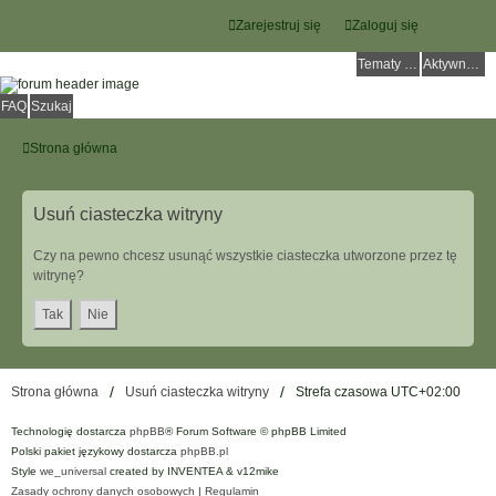
Zarejestruj się
Zaloguj się
Tematy bez odpowiedzi
Aktywne tematy
FAQ
Szukaj
Strona główna
Usuń ciasteczka witryny
Czy na pewno chcesz usunąć wszystkie ciasteczka utworzone przez tę
witrynę?
Strona główna
Usuń ciasteczka witryny
Strefa czasowa
UTC+02:00
Technologię dostarcza
phpBB
® Forum Software © phpBB Limited
Polski pakiet językowy dostarcza
phpBB.pl
Style
we_universal
created by INVENTEA & v12mike
Zasady ochrony danych osobowych
|
Regulamin