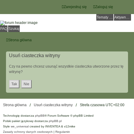
Zarejestruj się
Zaloguj się
Tematy bez odpowiedzi
Aktywne tematy
FAQ
Szukaj
Strona główna
Usuń ciasteczka witryny
Czy na pewno chcesz usunąć wszystkie ciasteczka utworzone przez tę
witrynę?
Strona główna
Usuń ciasteczka witryny
Strefa czasowa
UTC+02:00
Technologię dostarcza
phpBB
® Forum Software © phpBB Limited
Polski pakiet językowy dostarcza
phpBB.pl
Style
we_universal
created by INVENTEA & v12mike
Zasady ochrony danych osobowych
|
Regulamin