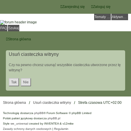
Zarejestruj się
Zaloguj się
Tematy bez odpowiedzi
Aktywne tematy
FAQ
Szukaj
Strona główna
Usuń ciasteczka witryny
Czy na pewno chcesz usunąć wszystkie ciasteczka utworzone przez tę
witrynę?
Strona główna
Usuń ciasteczka witryny
Strefa czasowa
UTC+02:00
Technologię dostarcza
phpBB
® Forum Software © phpBB Limited
Polski pakiet językowy dostarcza
phpBB.pl
Style
we_universal
created by INVENTEA & v12mike
Zasady ochrony danych osobowych
|
Regulamin