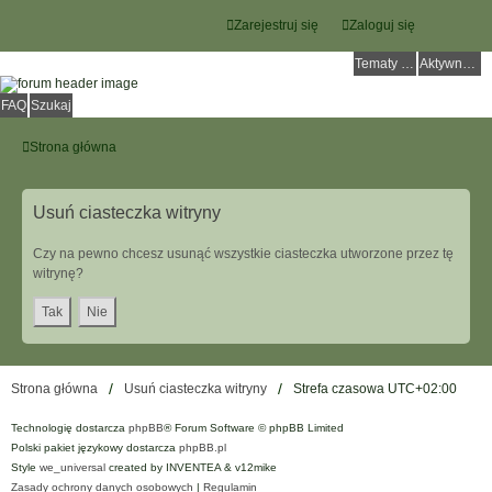
Zarejestruj się
Zaloguj się
Tematy bez odpowiedzi
Aktywne tematy
FAQ
Szukaj
Strona główna
Usuń ciasteczka witryny
Czy na pewno chcesz usunąć wszystkie ciasteczka utworzone przez tę
witrynę?
Strona główna
Usuń ciasteczka witryny
Strefa czasowa
UTC+02:00
Technologię dostarcza
phpBB
® Forum Software © phpBB Limited
Polski pakiet językowy dostarcza
phpBB.pl
Style
we_universal
created by INVENTEA & v12mike
Zasady ochrony danych osobowych
|
Regulamin