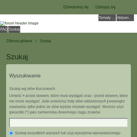
Zarejestruj się
Zaloguj się
Tematy bez odpowiedzi
Aktywne tematy
FAQ
Szukaj
Strona główna
Szukaj
Szukaj
Wyszukiwanie
Szukaj wg słów kluczowych:
Umieść
+
przed słowem, które musi wystąpić oraz
-
przed słowem, które
nie może wystąpić. Jeśli umieścisz listę słów oddzielonych
|
wewnątrz
nawiasów, tylko jedno ze słów będzie musiało wystąpić. Możesz użyć
gwiazdki (*) jako zamiennika dowolnego ciągu znaków.
Szukaj wszystkich wyrażeń lub użyj wyrażenia wprowadzonego