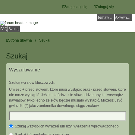
Zarejestruj się
Zaloguj się
Tematy bez odpowiedzi
Aktywne tematy
FAQ
Szukaj
Strona główna
Szukaj
Szukaj
Wyszukiwanie
Szukaj wg słów kluczowych:
Umieść
+
przed słowem, które musi wystąpić oraz
-
przed słowem, które
nie może wystąpić. Jeśli umieścisz listę słów oddzielonych
|
wewnątrz
nawiasów, tylko jedno ze słów będzie musiało wystąpić. Możesz użyć
gwiazdki (*) jako zamiennika dowolnego ciągu znaków.
Szukaj wszystkich wyrażeń lub użyj wyrażenia wprowadzonego
Szukaj któregokolwiek z wyrażeń