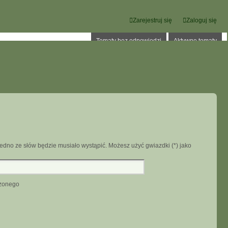
Zarejestruj się
Zaloguj się
Tematy bez odpowiedzi
Aktywne tematy
edno ze słów będzie musiało wystąpić. Możesz użyć gwiazdki (*) jako
dzonego