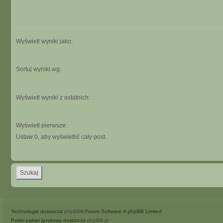
Wyświetl wyniki jako:
Sortuj wyniki wg:
Wyświetl wyniki z ostatnich:
Wyświetl pierwsze:
Ustaw 0, aby wyświetlić cały post.
Technologię dostarcza
phpBB
® Forum Software © phpBB Limited
Polski pakiet językowy dostarcza
phpBB.pl