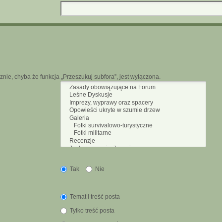
nie, chyba że funkcja „Przeszukuj subfora”, jest wyłączona.
Tak
Nie
Temat i treść posta
Tylko treść posta