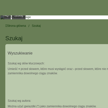
FAQ
Szukaj
Strona główna
Szukaj
Szukaj
Wyszukiwanie
Szukaj wg słów kluczowych:
Umieść
+
przed słowem, które musi wystąpić oraz
-
przed słowem, które nie m
zamiennika dowolnego ciągu znaków.
Szukaj wg autora:
Można użyć gwiazdki (*) jako zamiennika dowolnego ciągu znaków.