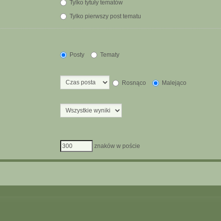
Tylko tytuły tematów
Tylko pierwszy post tematu
Posty
Tematy
Rosnąco
Malejąco
znaków w poście