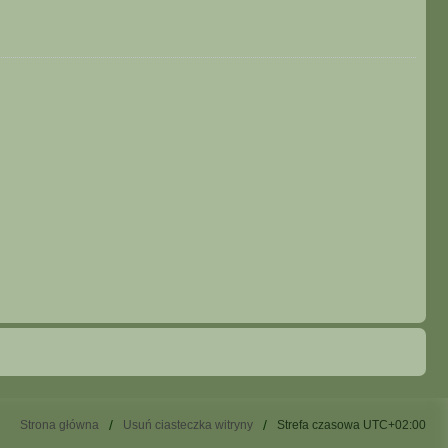
Strona główna
Usuń ciasteczka witryny
Strefa czasowa
UTC+02:00