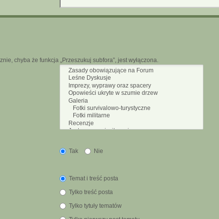
nie, chyba że funkcja „Przeszukuj subfora”, jest wyłączona.
Tak
Nie
Temat i treść posta
Tylko treść posta
Tylko tytuły tematów