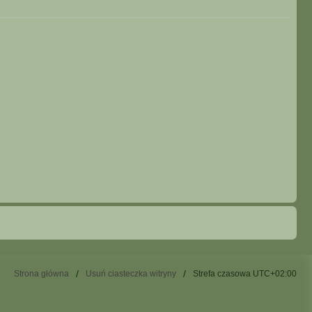
Strona główna
Usuń ciasteczka witryny
Strefa czasowa
UTC+02:00