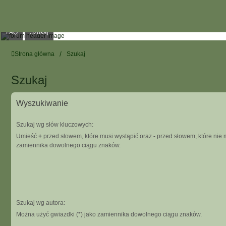
FAQ
Szukaj
Strona główna
Szukaj
Szukaj
Wyszukiwanie
Szukaj wg słów kluczowych:
Umieść
+
przed słowem, które musi wystąpić oraz
-
przed słowem, które nie m
zamiennika dowolnego ciągu znaków.
Szukaj wg autora:
Można użyć gwiazdki (*) jako zamiennika dowolnego ciągu znaków.