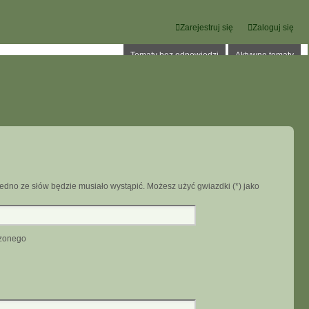
Zarejestruj się
Zaloguj się
Tematy bez odpowiedzi
Aktywne tematy
edno ze słów będzie musiało wystąpić. Możesz użyć gwiazdki (*) jako
dzonego