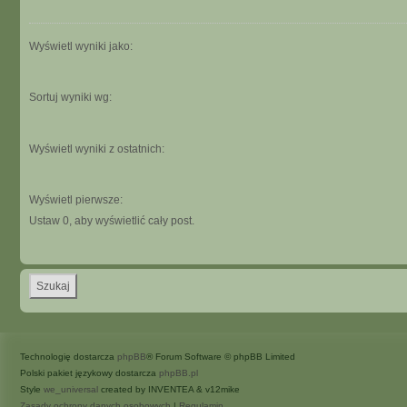
Wyświetl wyniki jako:
Sortuj wyniki wg:
Wyświetl wyniki z ostatnich:
Wyświetl pierwsze:
Ustaw 0, aby wyświetlić cały post.
Technologię dostarcza
phpBB
® Forum Software © phpBB Limited
Polski pakiet językowy dostarcza
phpBB.pl
Style
we_universal
created by INVENTEA & v12mike
Zasady ochrony danych osobowych
|
Regulamin