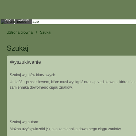
FAQ
Szukaj
Strona główna
Szukaj
Szukaj
Wyszukiwanie
Szukaj wg słów kluczowych:
Umieść
+
przed słowem, które musi wystąpić oraz
-
przed słowem, które nie m
zamiennika dowolnego ciągu znaków.
Szukaj wg autora:
Można użyć gwiazdki (*) jako zamiennika dowolnego ciągu znaków.