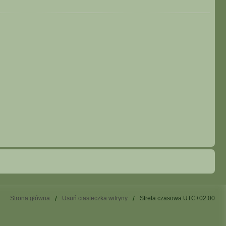
Strona główna
Usuń ciasteczka witryny
Strefa czasowa
UTC+02:00