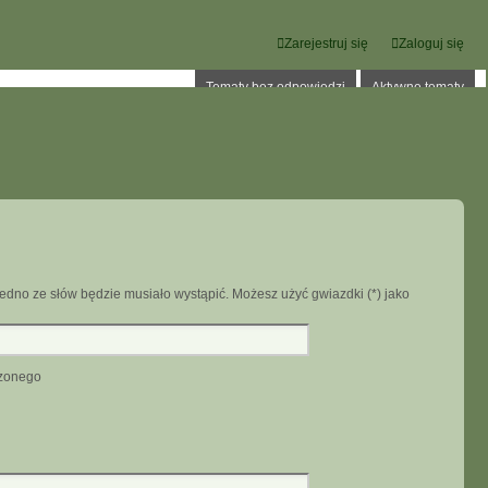
Zarejestruj się
Zaloguj się
Tematy bez odpowiedzi
Aktywne tematy
edno ze słów będzie musiało wystąpić. Możesz użyć gwiazdki (*) jako
dzonego