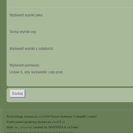
Wyświetl wyniki jako:
Sortuj wyniki wg:
Wyświetl wyniki z ostatnich:
Wyświetl pierwsze:
Ustaw 0, aby wyświetlić cały post.
Technologię dostarcza
phpBB
® Forum Software © phpBB Limited
Polski pakiet językowy dostarcza
phpBB.pl
Style
we_universal
created by INVENTEA & v12mike
Zasady ochrony danych osobowych
|
Regulamin