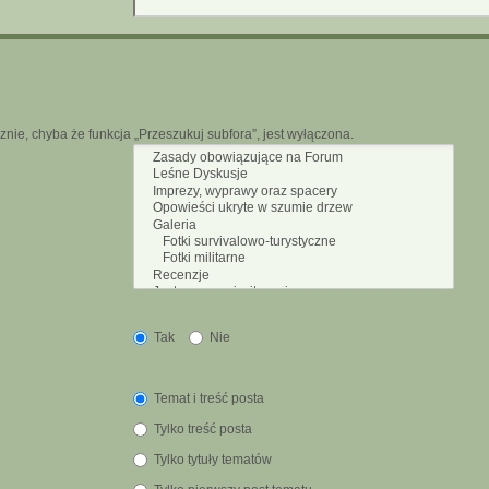
nie, chyba że funkcja „Przeszukuj subfora”, jest wyłączona.
Tak
Nie
Temat i treść posta
Tylko treść posta
Tylko tytuły tematów