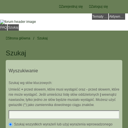
Zarejestruj się
Zaloguj się
Tematy bez odpowiedzi
Aktywne tematy
FAQ
Szukaj
Strona główna
Szukaj
Szukaj
Wyszukiwanie
Szukaj wg słów kluczowych:
Umieść
+
przed słowem, które musi wystąpić oraz
-
przed słowem, które
nie może wystąpić. Jeśli umieścisz listę słów oddzielonych
|
wewnątrz
nawiasów, tylko jedno ze słów będzie musiało wystąpić. Możesz użyć
gwiazdki (*) jako zamiennika dowolnego ciągu znaków.
Szukaj wszystkich wyrażeń lub użyj wyrażenia wprowadzonego