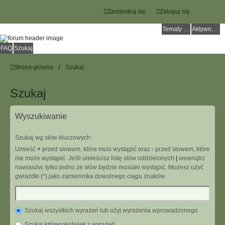
Zarejestruj się
Zaloguj się
Tematy bez odpowiedzi
Aktywne tematy
FAQ
Szukaj
Strona główna
Szukaj
Szukaj
Wyszukiwanie
Szukaj wg słów kluczowych:
Umieść
+
przed słowem, które musi wystąpić oraz
-
przed słowem, które
nie może wystąpić. Jeśli umieścisz listę słów oddzielonych
|
wewnątrz
nawiasów, tylko jedno ze słów będzie musiało wystąpić. Możesz użyć
gwiazdki (*) jako zamiennika dowolnego ciągu znaków.
Szukaj wszystkich wyrażeń lub użyj wyrażenia wprowadzonego
Szukaj któregokolwiek z wyrażeń