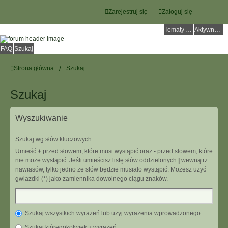
Zarejestruj się
Zaloguj się
Tematy bez odpowiedzi
Aktywne tematy
FAQ
Szukaj
Strona główna
Szukaj
Szukaj
Wyszukiwanie
Szukaj wg słów kluczowych:
Umieść
+
przed słowem, które musi wystąpić oraz
-
przed słowem, które
nie może wystąpić. Jeśli umieścisz listę słów oddzielonych
|
wewnątrz
nawiasów, tylko jedno ze słów będzie musiało wystąpić. Możesz użyć
gwiazdki (*) jako zamiennika dowolnego ciągu znaków.
Szukaj wszystkich wyrażeń lub użyj wyrażenia wprowadzonego
Szukaj któregokolwiek z wyrażeń