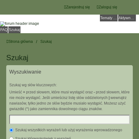
Zarejestruj się
Zaloguj się
Tematy bez odpowiedzi
Aktywne tematy
FAQ
Szukaj
Strona główna
Szukaj
Szukaj
Wyszukiwanie
Szukaj wg słów kluczowych:
Umieść
+
przed słowem, które musi wystąpić oraz
-
przed słowem, które
nie może wystąpić. Jeśli umieścisz listę słów oddzielonych
|
wewnątrz
nawiasów, tylko jedno ze słów będzie musiało wystąpić. Możesz użyć
gwiazdki (*) jako zamiennika dowolnego ciągu znaków.
Szukaj wszystkich wyrażeń lub użyj wyrażenia wprowadzonego
Szukaj któregokolwiek z wyrażeń