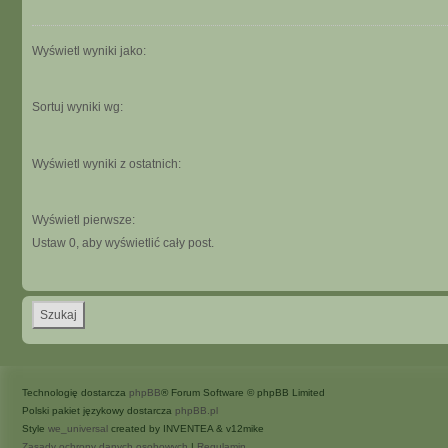
Wyświetl wyniki jako:
Sortuj wyniki wg:
Wyświetl wyniki z ostatnich:
Wyświetl pierwsze:
Ustaw 0, aby wyświetlić cały post.
Technologię dostarcza
phpBB
® Forum Software © phpBB Limited
Polski pakiet językowy dostarcza
phpBB.pl
Style
we_universal
created by INVENTEA & v12mike
Zasady ochrony danych osobowych
|
Regulamin