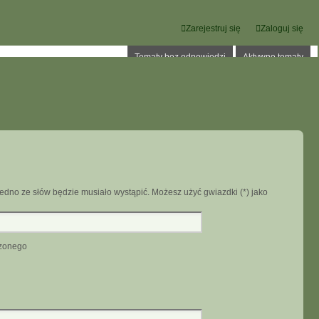
Zarejestruj się
Zaloguj się
Tematy bez odpowiedzi
Aktywne tematy
edno ze słów będzie musiało wystąpić. Możesz użyć gwiazdki (*) jako
dzonego