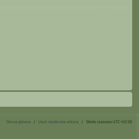
Strona główna
Usuń ciasteczka witryny
Strefa czasowa
UTC+02:00