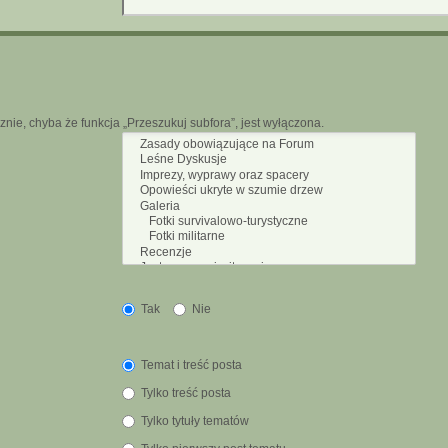
nie, chyba że funkcja „Przeszukuj subfora”, jest wyłączona.
Tak
Nie
Temat i treść posta
Tylko treść posta
Tylko tytuły tematów