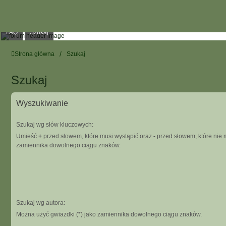
FAQ
Szukaj
Strona główna
Szukaj
Szukaj
Wyszukiwanie
Szukaj wg słów kluczowych:
Umieść
+
przed słowem, które musi wystąpić oraz
-
przed słowem, które nie m
zamiennika dowolnego ciągu znaków.
Szukaj wg autora:
Można użyć gwiazdki (*) jako zamiennika dowolnego ciągu znaków.