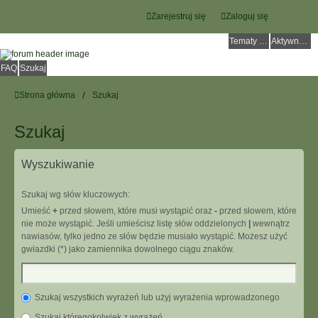
Zarejestruj się
Zaloguj się
Tematy bez odpowiedzi
Aktywne tematy
FAQ
Szukaj
Strona główna
Szukaj
Szukaj
Wyszukiwanie
Szukaj wg słów kluczowych:
Umieść
+
przed słowem, które musi wystąpić oraz
-
przed słowem, które
nie może wystąpić. Jeśli umieścisz listę słów oddzielonych
|
wewnątrz
nawiasów, tylko jedno ze słów będzie musiało wystąpić. Możesz użyć
gwiazdki (*) jako zamiennika dowolnego ciągu znaków.
Szukaj wszystkich wyrażeń lub użyj wyrażenia wprowadzonego
Szukaj któregokolwiek z wyrażeń