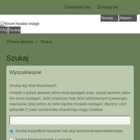
Zarejestruj się
Zaloguj się
Tematy bez odpowiedzi
Aktywne tematy
FAQ
Szukaj
Strona główna
Szukaj
Szukaj
Wyszukiwanie
Szukaj wg słów kluczowych:
Umieść
+
przed słowem, które musi wystąpić oraz
-
przed słowem, które
nie może wystąpić. Jeśli umieścisz listę słów oddzielonych
|
wewnątrz
nawiasów, tylko jedno ze słów będzie musiało wystąpić. Możesz użyć
gwiazdki (*) jako zamiennika dowolnego ciągu znaków.
Szukaj wszystkich wyrażeń lub użyj wyrażenia wprowadzonego
Szukaj któregokolwiek z wyrażeń