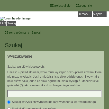
Zarejestruj się
Zaloguj się
Tematy bez odpowiedzi
Aktywne tematy
FAQ
Szukaj
Strona główna
Szukaj
Szukaj
Wyszukiwanie
Szukaj wg słów kluczowych:
Umieść
+
przed słowem, które musi wystąpić oraz
-
przed słowem, które
nie może wystąpić. Jeśli umieścisz listę słów oddzielonych
|
wewnątrz
nawiasów, tylko jedno ze słów będzie musiało wystąpić. Możesz użyć
gwiazdki (*) jako zamiennika dowolnego ciągu znaków.
Szukaj wszystkich wyrażeń lub użyj wyrażenia wprowadzonego
Szukaj któregokolwiek z wyrażeń