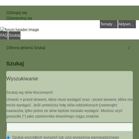
Zaloguj się
Zarejestruj się
Tematy bez odpowiedzi
Aktywne tematy
FAQ
Szukaj
Strona główna
Szukaj
Szukaj
Wyszukiwanie
Szukaj wg słów kluczowych:
Umieść
+
przed słowem, które musi wystąpić oraz
-
przed słowem, które nie
może wystąpić. Jeśli umieścisz listę słów oddzielonych
|
wewnątrz
nawiasów, tylko jedno ze słów będzie musiało wystąpić. Możesz użyć
gwiazdki (*) jako zamiennika dowolnego ciągu znaków.
Szukaj wszystkich wyrażeń lub użyj wyrażenia wprowadzonego