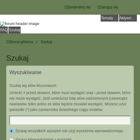
Zarejestruj się
Zaloguj się
Tematy bez odpowiedzi
Aktywne tematy
FAQ
Szukaj
Strona główna
Szukaj
Szukaj
Wyszukiwanie
Szukaj wg słów kluczowych:
Umieść
+
przed słowem, które musi wystąpić oraz
-
przed słowem, które
nie może wystąpić. Jeśli umieścisz listę słów oddzielonych
|
wewnątrz
nawiasów, tylko jedno ze słów będzie musiało wystąpić. Możesz użyć
gwiazdki (*) jako zamiennika dowolnego ciągu znaków.
Szukaj wszystkich wyrażeń lub użyj wyrażenia wprowadzonego
Szukaj któregokolwiek z wyrażeń