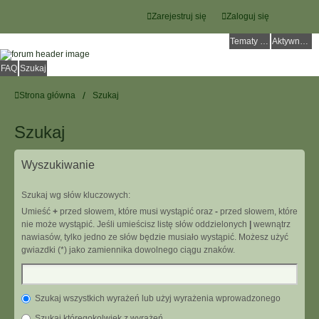
Zarejestruj się
Zaloguj się
Tematy bez odpowiedzi
Aktywne tematy
FAQ
Szukaj
Strona główna
Szukaj
Szukaj
Wyszukiwanie
Szukaj wg słów kluczowych:
Umieść
+
przed słowem, które musi wystąpić oraz
-
przed słowem, które
nie może wystąpić. Jeśli umieścisz listę słów oddzielonych
|
wewnątrz
nawiasów, tylko jedno ze słów będzie musiało wystąpić. Możesz użyć
gwiazdki (*) jako zamiennika dowolnego ciągu znaków.
Szukaj wszystkich wyrażeń lub użyj wyrażenia wprowadzonego
Szukaj któregokolwiek z wyrażeń