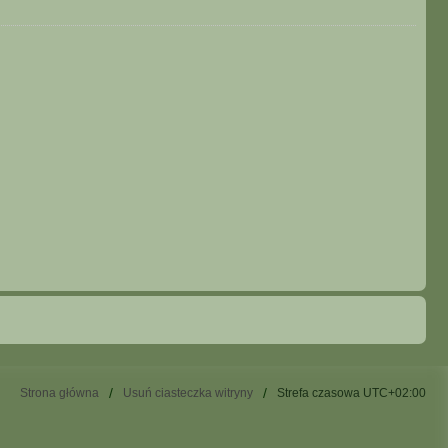
Strona główna
Usuń ciasteczka witryny
Strefa czasowa
UTC+02:00