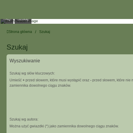
FAQ
Szukaj
Strona główna
Szukaj
Szukaj
Wyszukiwanie
Szukaj wg słów kluczowych:
Umieść
+
przed słowem, które musi wystąpić oraz
-
przed słowem, które nie m
zamiennika dowolnego ciągu znaków.
Szukaj wg autora:
Można użyć gwiazdki (*) jako zamiennika dowolnego ciągu znaków.