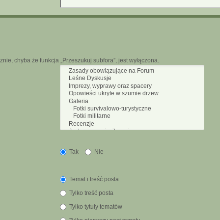
nie, chyba że funkcja „Przeszukuj subfora”, jest wyłączona.
Tak
Nie
Temat i treść posta
Tylko treść posta
Tylko tytuły tematów