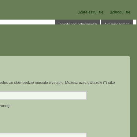
Zarejestruj się
Zaloguj się
Tematy bez odpowiedzi
Aktywne tematy
edno ze słów będzie musiało wystąpić. Możesz użyć gwiazdki (*) jako
dzonego