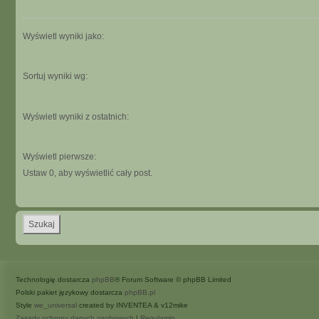
Wyświetl wyniki jako:
Sortuj wyniki wg:
Wyświetl wyniki z ostatnich:
Wyświetl pierwsze:
Ustaw 0, aby wyświetlić cały post.
Technologię dostarcza
phpBB
® Forum Software © phpBB Limited
Polski pakiet językowy dostarcza
phpBB.pl
Style
we_universal
created by INVENTEA & v12mike
Zasady ochrony danych osobowych
|
Regulamin