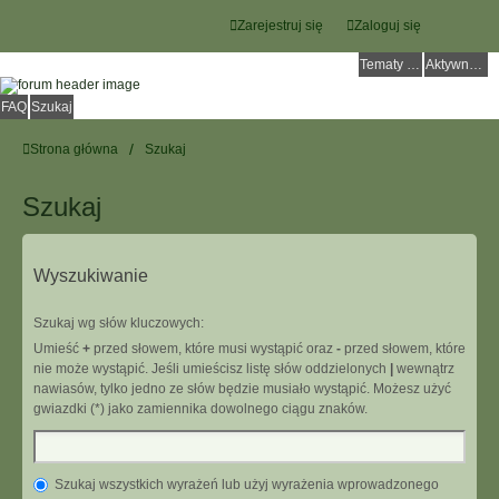
Zarejestruj się
Zaloguj się
Tematy bez odpowiedzi
Aktywne tematy
FAQ
Szukaj
Strona główna
Szukaj
Szukaj
Wyszukiwanie
Szukaj wg słów kluczowych:
Umieść
+
przed słowem, które musi wystąpić oraz
-
przed słowem, które
nie może wystąpić. Jeśli umieścisz listę słów oddzielonych
|
wewnątrz
nawiasów, tylko jedno ze słów będzie musiało wystąpić. Możesz użyć
gwiazdki (*) jako zamiennika dowolnego ciągu znaków.
Szukaj wszystkich wyrażeń lub użyj wyrażenia wprowadzonego