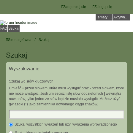
Zarejestruj się
Zaloguj się
Tematy bez odpowiedzi
Aktywne tematy
FAQ
Szukaj
Strona główna
Szukaj
Szukaj
Wyszukiwanie
Szukaj wg słów kluczowych:
Umieść
+
przed słowem, które musi wystąpić oraz
-
przed słowem, które
nie może wystąpić. Jeśli umieścisz listę słów oddzielonych
|
wewnątrz
nawiasów, tylko jedno ze słów będzie musiało wystąpić. Możesz użyć
gwiazdki (*) jako zamiennika dowolnego ciągu znaków.
Szukaj wszystkich wyrażeń lub użyj wyrażenia wprowadzonego
Szukaj któregokolwiek z wyrażeń