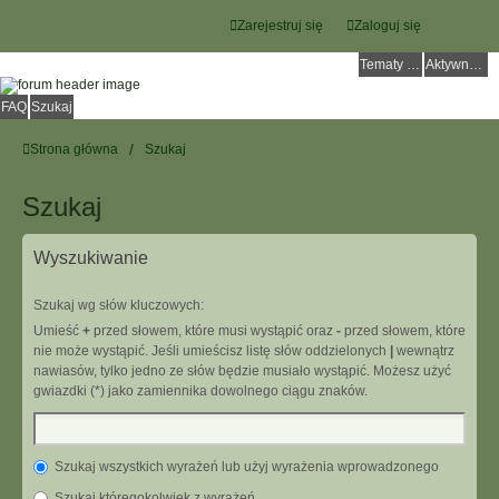
Zarejestruj się
Zaloguj się
Tematy bez odpowiedzi
Aktywne tematy
FAQ
Szukaj
Strona główna
Szukaj
Szukaj
Wyszukiwanie
Szukaj wg słów kluczowych:
Umieść
+
przed słowem, które musi wystąpić oraz
-
przed słowem, które
nie może wystąpić. Jeśli umieścisz listę słów oddzielonych
|
wewnątrz
nawiasów, tylko jedno ze słów będzie musiało wystąpić. Możesz użyć
gwiazdki (*) jako zamiennika dowolnego ciągu znaków.
Szukaj wszystkich wyrażeń lub użyj wyrażenia wprowadzonego
Szukaj któregokolwiek z wyrażeń