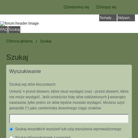
Zarejestruj się
Zaloguj się
Tematy bez odpowiedzi
Aktywne tematy
FAQ
Szukaj
Strona główna
Szukaj
Szukaj
Wyszukiwanie
Szukaj wg słów kluczowych:
Umieść
+
przed słowem, które musi wystąpić oraz
-
przed słowem, które
nie może wystąpić. Jeśli umieścisz listę słów oddzielonych
|
wewnątrz
nawiasów, tylko jedno ze słów będzie musiało wystąpić. Możesz użyć
gwiazdki (*) jako zamiennika dowolnego ciągu znaków.
Szukaj wszystkich wyrażeń lub użyj wyrażenia wprowadzonego
Szukaj któregokolwiek z wyrażeń