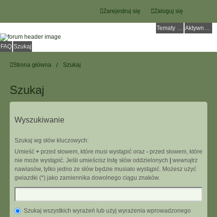
Zarejestruj się
Zaloguj się
Tematy bez odpowiedzi
Aktywne tematy
FAQ
Szukaj
Strona główna
Szukaj
Szukaj
Wyszukiwanie
Szukaj wg słów kluczowych:
Umieść
+
przed słowem, które musi wystąpić oraz
-
przed słowem, które
nie może wystąpić. Jeśli umieścisz listę słów oddzielonych
|
wewnątrz
nawiasów, tylko jedno ze słów będzie musiało wystąpić. Możesz użyć
gwiazdki (*) jako zamiennika dowolnego ciągu znaków.
Szukaj wszystkich wyrażeń lub użyj wyrażenia wprowadzonego