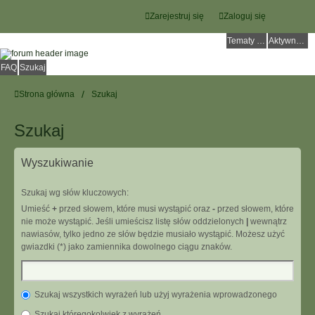
Zarejestruj się
Zaloguj się
Tematy bez odpowiedzi
Aktywne tematy
FAQ
Szukaj
Strona główna
Szukaj
Szukaj
Wyszukiwanie
Szukaj wg słów kluczowych:
Umieść
+
przed słowem, które musi wystąpić oraz
-
przed słowem, które
nie może wystąpić. Jeśli umieścisz listę słów oddzielonych
|
wewnątrz
nawiasów, tylko jedno ze słów będzie musiało wystąpić. Możesz użyć
gwiazdki (*) jako zamiennika dowolnego ciągu znaków.
Szukaj wszystkich wyrażeń lub użyj wyrażenia wprowadzonego
Szukaj któregokolwiek z wyrażeń