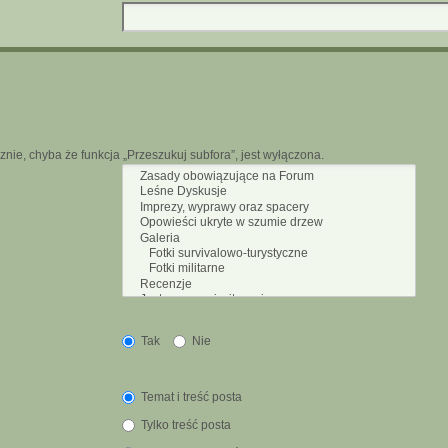
nie, chyba że funkcja „Przeszukuj subfora”, jest wyłączona.
Tak
Nie
Temat i treść posta
Tylko treść posta