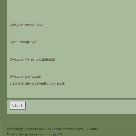
Wyświetl wyniki jako:
Sortuj wyniki wg:
Wyświetl wyniki z ostatnich:
Wyświetl pierwsze:
Ustaw 0, aby wyświetlić cały post.
Technologię dostarcza
phpBB
® Forum Software © phpBB Limited
Polski pakiet językowy dostarcza
phpBB.pl