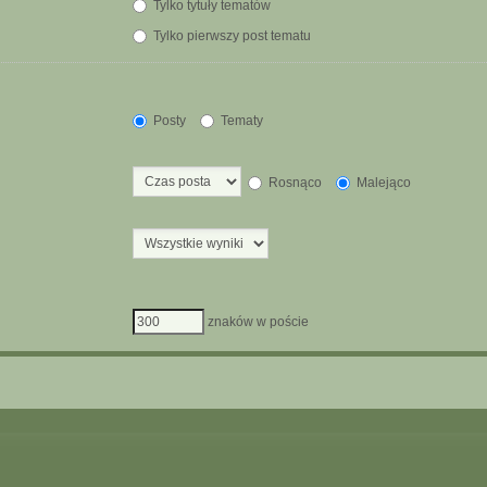
Tylko tytuły tematów
Tylko pierwszy post tematu
Posty
Tematy
Rosnąco
Malejąco
znaków w poście