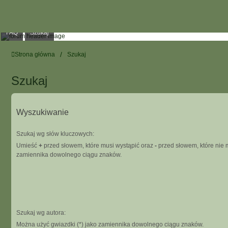
FAQ
Szukaj
Strona główna
Szukaj
Szukaj
Wyszukiwanie
Szukaj wg słów kluczowych:
Umieść
+
przed słowem, które musi wystąpić oraz
-
przed słowem, które nie m
zamiennika dowolnego ciągu znaków.
Szukaj wg autora:
Można użyć gwiazdki (*) jako zamiennika dowolnego ciągu znaków.