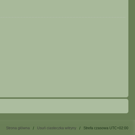
Strona główna
Usuń ciasteczka witryny
Strefa czasowa
UTC+02:00