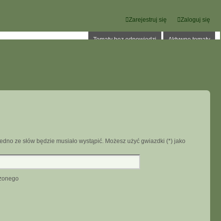
Zarejestruj się
Zaloguj się
Tematy bez odpowiedzi
Aktywne tematy
edno ze słów będzie musiało wystąpić. Możesz użyć gwiazdki (*) jako
dzonego