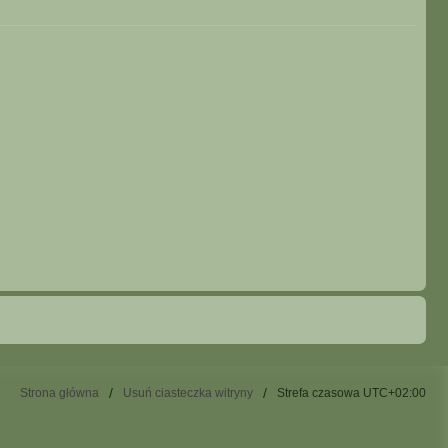
Strona główna
Usuń ciasteczka witryny
Strefa czasowa
UTC+02:00