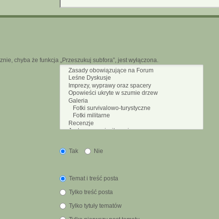
nie, chyba że funkcja „Przeszukuj subfora”, jest wyłączona.
Tak
Nie
Temat i treść posta
Tylko treść posta
Tylko tytuły tematów