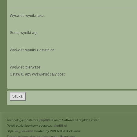
Wyświetl wyniki jako:
Sortuj wyniki wg:
Wyświetl wyniki z ostatnich:
Wyświetl pierwsze:
Ustaw 0, aby wyświetlić cały post.
Technologię dostarcza
phpBB
® Forum Software © phpBB Limited
Polski pakiet językowy dostarcza
phpBB.pl
Style
we_universal
created by INVENTEA & v12mike
Zasady ochrony danych osobowych
|
Regulamin