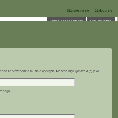
Zarejestruj się
Zaloguj się
Tematy bez odpowiedzi
Aktywne tematy
edno ze słów będzie musiało wystąpić. Możesz użyć gwiazdki (*) jako
dzonego