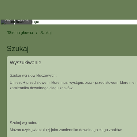
FAQ
Szukaj
Strona główna
Szukaj
Szukaj
Wyszukiwanie
Szukaj wg słów kluczowych:
Umieść
+
przed słowem, które musi wystąpić oraz
-
przed słowem, które nie m
zamiennika dowolnego ciągu znaków.
Szukaj wg autora:
Można użyć gwiazdki (*) jako zamiennika dowolnego ciągu znaków.