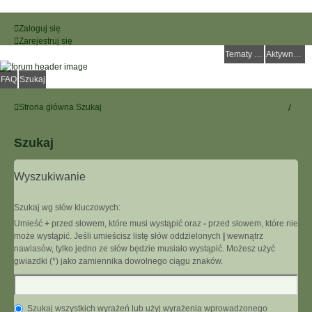
Zaloguj się
Zarejestruj się
Tematy bez odpowiedzi
Aktywne tematy
FAQ
Szukaj
Strona główna
Szukaj
Szukaj
Wyszukiwanie
Szukaj wg słów kluczowych:
Umieść
+
przed słowem, które musi wystąpić oraz
-
przed słowem, które nie
może wystąpić. Jeśli umieścisz listę słów oddzielonych
|
wewnątrz
nawiasów, tylko jedno ze słów będzie musiało wystąpić. Możesz użyć
gwiazdki (*) jako zamiennika dowolnego ciągu znaków.
Szukaj wszystkich wyrażeń lub użyj wyrażenia wprowadzonego