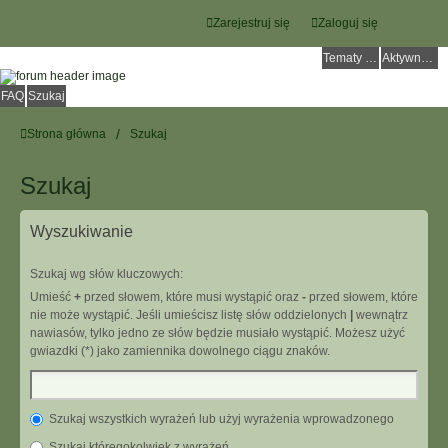
Zarejestruj się
Zaloguj się
Tematy bez odpowiedzi
Aktywne tematy
FAQ
Szukaj
Strona główna
Szukaj
Szukaj
Wyszukiwanie
Szukaj wg słów kluczowych:
Umieść
+
przed słowem, które musi wystąpić oraz
-
przed słowem, które
nie może wystąpić. Jeśli umieścisz listę słów oddzielonych
|
wewnątrz
nawiasów, tylko jedno ze słów będzie musiało wystąpić. Możesz użyć
gwiazdki (*) jako zamiennika dowolnego ciągu znaków.
Szukaj wszystkich wyrażeń lub użyj wyrażenia wprowadzonego
Szukaj któregokolwiek z wyrażeń