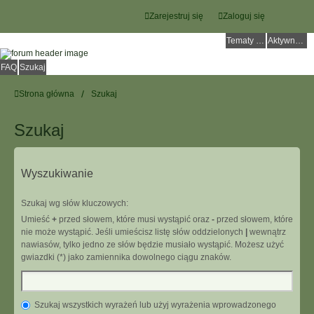
Zarejestruj się
Zaloguj się
Tematy bez odpowiedzi
Aktywne tematy
FAQ
Szukaj
Strona główna
Szukaj
Szukaj
Wyszukiwanie
Szukaj wg słów kluczowych:
Umieść
+
przed słowem, które musi wystąpić oraz
-
przed słowem, które
nie może wystąpić. Jeśli umieścisz listę słów oddzielonych
|
wewnątrz
nawiasów, tylko jedno ze słów będzie musiało wystąpić. Możesz użyć
gwiazdki (*) jako zamiennika dowolnego ciągu znaków.
Szukaj wszystkich wyrażeń lub użyj wyrażenia wprowadzonego