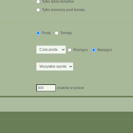
Tylko tytuły tematów
Tylko pierwszy post tematu
Posty
Tematy
Rosnąco
Malejąco
znaków w poście