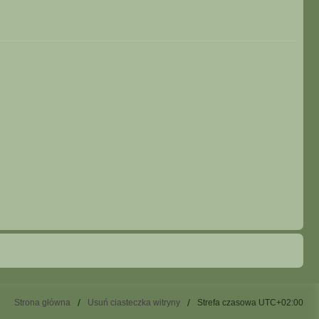
Strona główna
Usuń ciasteczka witryny
Strefa czasowa
UTC+02:00