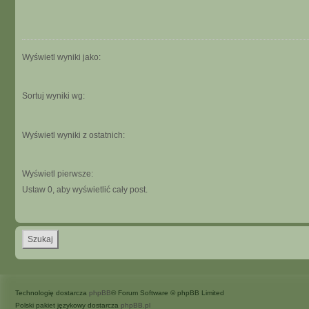
Wyświetl wyniki jako:
Sortuj wyniki wg:
Wyświetl wyniki z ostatnich:
Wyświetl pierwsze:
Ustaw 0, aby wyświetlić cały post.
Technologię dostarcza
phpBB
® Forum Software © phpBB Limited
Polski pakiet językowy dostarcza
phpBB.pl