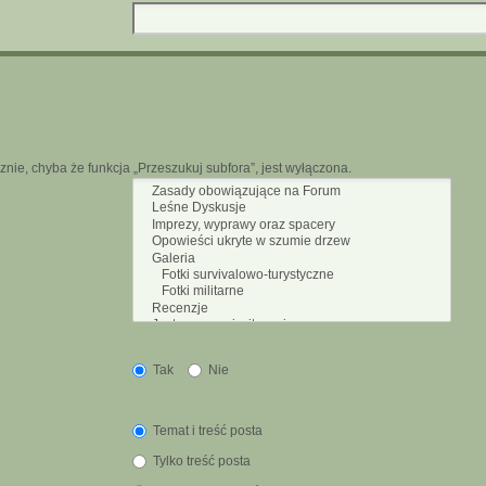
nie, chyba że funkcja „Przeszukuj subfora”, jest wyłączona.
Tak
Nie
Temat i treść posta
Tylko treść posta