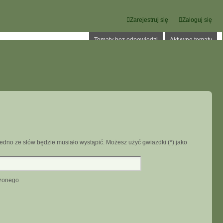
Zarejestruj się
Zaloguj się
Tematy bez odpowiedzi
Aktywne tematy
edno ze słów będzie musiało wystąpić. Możesz użyć gwiazdki (*) jako
dzonego