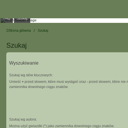
FAQ
Szukaj
Strona główna
Szukaj
Szukaj
Wyszukiwanie
Szukaj wg słów kluczowych:
Umieść
+
przed słowem, które musi wystąpić oraz
-
przed słowem, które nie m
zamiennika dowolnego ciągu znaków.
Szukaj wg autora:
Można użyć gwiazdki (*) jako zamiennika dowolnego ciągu znaków.