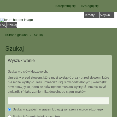
Zarejestruj się
Zaloguj się
Tematy bez odpowiedzi
Aktywne tematy
FAQ
Szukaj
Strona główna
Szukaj
Szukaj
Wyszukiwanie
Szukaj wg słów kluczowych:
Umieść
+
przed słowem, które musi wystąpić oraz
-
przed słowem, które
nie może wystąpić. Jeśli umieścisz listę słów oddzielonych
|
wewnątrz
nawiasów, tylko jedno ze słów będzie musiało wystąpić. Możesz użyć
gwiazdki (*) jako zamiennika dowolnego ciągu znaków.
Szukaj wszystkich wyrażeń lub użyj wyrażenia wprowadzonego
Szukaj któregokolwiek z wyrażeń