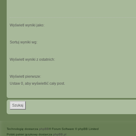
Wyświetl wyniki jako:
Sortuj wyniki wg:
Wyświetl wyniki z ostatnich:
Wyświetl pierwsze:
Ustaw 0, aby wyświetlić cały post.
Technologię dostarcza
phpBB
® Forum Software © phpBB Limited
Polski pakiet językowy dostarcza
phpBB.pl