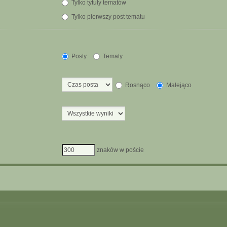
Tylko tytuły tematów
Tylko pierwszy post tematu
Posty
Tematy
Rosnąco
Malejąco
znaków w poście