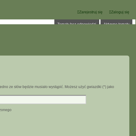
Zarejestruj się
Zaloguj się
Tematy bez odpowiedzi
Aktywne tematy
edno ze słów będzie musiało wystąpić. Możesz użyć gwiazdki (*) jako
dzonego