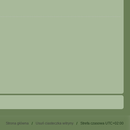
Strona główna
Usuń ciasteczka witryny
Strefa czasowa
UTC+02:00