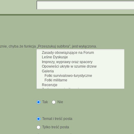
nie, chyba że funkcja „Przeszukuj subfora”, jest wyłączona.
Tak
Nie
Temat i treść posta
Tylko treść posta