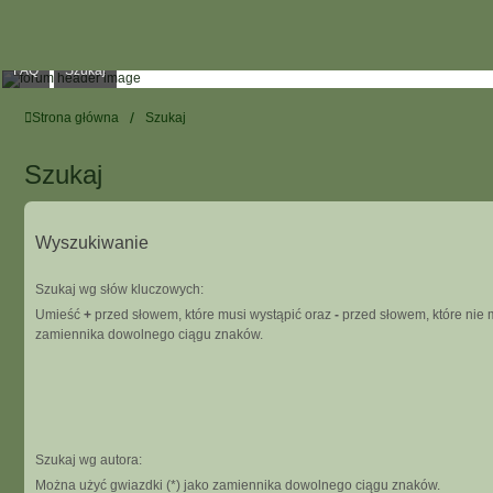
FAQ
Szukaj
Strona główna
Szukaj
Szukaj
Wyszukiwanie
Szukaj wg słów kluczowych:
Umieść
+
przed słowem, które musi wystąpić oraz
-
przed słowem, które nie m
zamiennika dowolnego ciągu znaków.
Szukaj wg autora:
Można użyć gwiazdki (*) jako zamiennika dowolnego ciągu znaków.