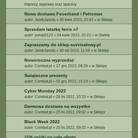
Imprezy, wyprawy oraz spacery
Nowa dostawa Feuerhand i Petromax
autor:
JarekJanota
»
30 kwie 2023, 22:42
» w
Sklepy
Sprzedam latarkę fenix c7
autor:
polop0123
»
04 kwie 2023, 20:23
» w
Giełda
Zapraszamy do sklep-survivalowy.pl
autor:
JarekJanota
»
30 sty 2023, 11:26
» w
Sklepy
Noworoczna wyprzedaż
autor:
Combat.pl
»
27 gru 2022, 08:39
» w
Sklepy
Świąteczne prezenty
autor:
Combat.pl
»
02 gru 2022, 15:23
» w
Sklepy
Cyber Monday 2022
autor:
Combat.pl
»
28 lis 2022, 10:23
» w
Sklepy
Darmowa dostawa na wszystko
autor:
Combat.pl
»
25 lis 2022, 09:02
» w
Sklepy
Black Week 2022
autor:
Combat.pl
»
25 lis 2022, 09:02
» w
Sklepy
11% zniżki na całą ofertę