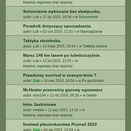
E
Imprezy, wyprawy oraz spacery
Z
Schronienie wykonane bez ekwipunku.
A
autor:
Luk
»
27 lip 2025, 18:58
» w
Schronienie
A
W
Poradnik dotyczący oporzadzenia.
A
autor:
Luk
»
02 cze 2025, 11:53
» w
Oporządzenie
N
S
Taktyka strzelecka.
O
autor:
Luk
»
10 maja 2025, 20:44
» w
Taktyka zielona
W
A
Marsz 140 km lasem po lubelszczyźnie.
N
autor:
Luk
»
12 lut 2025, 13:55
» w
E
Imprezy, wyprawy oraz spacery
Prawdziwy survival w znanym lesie ?
autor:
Dąb
»
18 mar 2024, 18:54
» w
Po godzinach
Mr.Heater przenośny gazowy ogrzewacz
autor:
ross154
»
12 sty 2024, 08:28
» w
Giełda
Intro Jaskiniowe
autor:
mwitek
»
11 paź 2023, 14:12
» w
Imprezy, wyprawy oraz spacery
festiwal plecionkarstwa Poznań 2023
autor:
Dąb
»
04 sie 2023, 10:54
» w