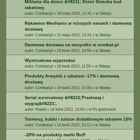
Militaria dla dzieci &#8211; Dzień Dziecka kod
rabatowy
autor:
Combat.pl
»
18 maja 2022, 12:41
» w
Sklepy
Rękawice Mechanix w niższych cenach i darmową
dostawą
autor:
Combat.pl
»
11 maja 2022, 13:31
» w
Sklepy
Darmowa dostawa na wszystko w combat.pl
autor:
Combat.pl
»
29 kwie 2022, 10:58
» w
Sklepy
Wystrzałowa wyprzedaż
autor:
Combat.pl
»
28 kwie 2022, 11:55
» w
Sklepy
Produkty Armytek z rabatem -17% i darmową
dostawą
autor:
Combat.pl
»
19 kwie 2022, 15:08
» w
Sklepy
Serial survivalowy &#8222;Przetrwaj i
wygraj&#8221;.
autor:
Kopek
»
16 kwie 2022, 13:00
» w
Po godzinach
Termosy, kubki i sztuce dodatkowym rabatem 10%
autor:
Combat.pl
»
13 kwie 2022, 10:12
» w
Sklepy
-20% na produkty marki Buff