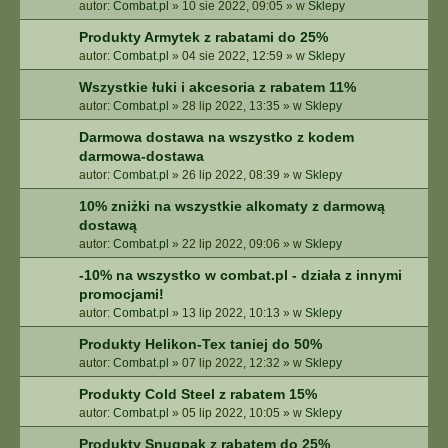
autor:
Combat.pl
»
10 sie 2022, 09:05
» w
Sklepy
Produkty Armytek z rabatami do 25%
autor:
Combat.pl
»
04 sie 2022, 12:59
» w
Sklepy
Wszystkie łuki i akcesoria z rabatem 11%
autor:
Combat.pl
»
28 lip 2022, 13:35
» w
Sklepy
Darmowa dostawa na wszystko z kodem
darmowa-dostawa
autor:
Combat.pl
»
26 lip 2022, 08:39
» w
Sklepy
10% zniżki na wszystkie alkomaty z darmową
dostawą
autor:
Combat.pl
»
22 lip 2022, 09:06
» w
Sklepy
-10% na wszystko w combat.pl - działa z innymi
promocjami!
autor:
Combat.pl
»
13 lip 2022, 10:13
» w
Sklepy
Produkty Helikon-Tex taniej do 50%
autor:
Combat.pl
»
07 lip 2022, 12:32
» w
Sklepy
Produkty Cold Steel z rabatem 15%
autor:
Combat.pl
»
05 lip 2022, 10:05
» w
Sklepy
Produkty Snugpak z rabatem do 25%