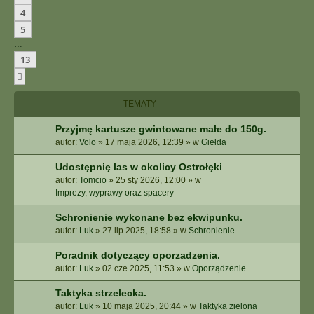
4
5
…
13
Następna
TEMATY
Przyjmę kartusze gwintowane małe do 150g.
autor:
Volo
»
17 maja 2026, 12:39
» w
Giełda
Udostępnię las w okolicy Ostrołęki
autor:
Tomcio
»
25 sty 2026, 12:00
» w
Imprezy, wyprawy oraz spacery
Schronienie wykonane bez ekwipunku.
autor:
Luk
»
27 lip 2025, 18:58
» w
Schronienie
Poradnik dotyczący oporzadzenia.
autor:
Luk
»
02 cze 2025, 11:53
» w
Oporządzenie
Taktyka strzelecka.
autor:
Luk
»
10 maja 2025, 20:44
» w
Taktyka zielona