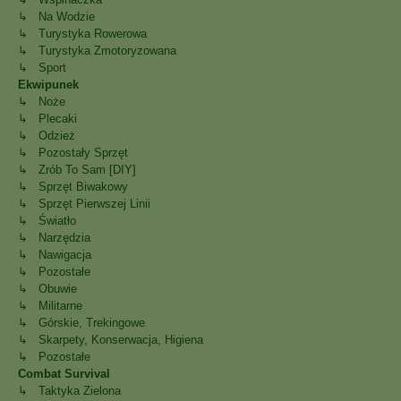
↳ Na Wodzie
↳ Turystyka Rowerowa
↳ Turystyka Zmotoryzowana
↳ Sport
Ekwipunek
↳ Noże
↳ Plecaki
↳ Odzież
↳ Pozostały Sprzęt
↳ Zrób To Sam [DIY]
↳ Sprzęt Biwakowy
↳ Sprzęt Pierwszej Linii
↳ Światło
↳ Narzędzia
↳ Nawigacja
↳ Pozostałe
↳ Obuwie
↳ Militarne
↳ Górskie, Trekingowe
↳ Skarpety, Konserwacja, Higiena
↳ Pozostałe
Combat Survival
↳ Taktyka Zielona