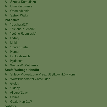
↳ Sztuka Kamuflażu
↳ Umundurowanie
↳ Oporządzenie
↳ Sztuki Walki
Pozostałe
↳ "Bushcraf24"
↳ "Zielona Kuchnia"
↳ "Leśne Rzemiosło"
↳ Cytaty
↳ Linki
↳ Szara Strefa
↳ Humor
↳ Po Godzinach
↳ Hydepark
↳ Wojna W Wietnamie
Strefa Wolnego Handlu
↳ Sklepy Prowadzone Przez Użytkowników Forum
↳ Www.bushcraftpl.com/sklep
↳ Giełda
↳ Sklepy
↳ Allegro/Ebay
↳ Opinie
↳ Gdzie Kupić...?
Subfora