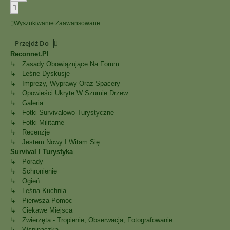
Następna
Wyszukiwanie Zaawansowane
Przejdź Do
Reconnet.pl
↳ Zasady Obowiązujące Na Forum
↳ Leśne Dyskusje
↳ Imprezy, Wyprawy Oraz Spacery
↳ Opowieści Ukryte W Szumie Drzew
↳ Galeria
↳ Fotki Survivalowo-Turystyczne
↳ Fotki Militarne
↳ Recenzje
↳ Jestem Nowy I Witam Się
Survival I Turystyka
↳ Porady
↳ Schronienie
↳ Ogień
↳ Leśna Kuchnia
↳ Pierwsza Pomoc
↳ Ciekawe Miejsca
↳ Zwierzęta - Tropienie, Obserwacja, Fotografowanie
↳ Wspinaczka