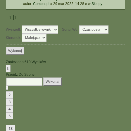
autor:
Combat.pl
»
29 mar 2022, 14:28
» w
Sklepy
Wyświetl:
Sortuj Wg:
Kierunek:
Znaleziono 619 Wyników
Strona
1
Z
13
Przejdź Do Strony:
1
2
3
4
5
…
13