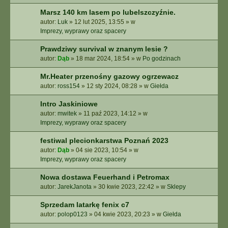
Marsz 140 km lasem po lubelszczyźnie.
autor:
Luk
»
12 lut 2025, 13:55
» w
Imprezy, wyprawy oraz spacery
Prawdziwy survival w znanym lesie ?
autor:
Dąb
»
18 mar 2024, 18:54
» w
Po godzinach
Mr.Heater przenośny gazowy ogrzewacz
autor:
ross154
»
12 sty 2024, 08:28
» w
Giełda
Intro Jaskiniowe
autor:
mwitek
»
11 paź 2023, 14:12
» w
Imprezy, wyprawy oraz spacery
festiwal plecionkarstwa Poznań 2023
autor:
Dąb
»
04 sie 2023, 10:54
» w
Imprezy, wyprawy oraz spacery
Nowa dostawa Feuerhand i Petromax
autor:
JarekJanota
»
30 kwie 2023, 22:42
» w
Sklepy
Sprzedam latarkę fenix c7
autor:
polop0123
»
04 kwie 2023, 20:23
» w
Giełda