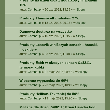
Prezenty na dzień ojca z dodatkowym rabatem
10%
autor:
Combat.pl
»
20 cze 2022, 13:29
» w
Sklepy
Produkty Thermacell z rabatem 27%
autor:
Combat.pl
»
13 cze 2022, 09:23
» w
Sklepy
Darmowa dostawa na wszystko
autor:
Combat.pl
»
10 cze 2022, 11:15
» w
Sklepy
Produkty Lesovik w niższych cenach - hamaki,
moskitiery
autor:
Combat.pl
»
03 cze 2022, 11:40
» w
Sklepy
Produkty Esbit w niższych cenach &#8211;
termosy, kubki
autor:
Combat.pl
»
31 maja 2022, 08:42
» w
Sklepy
Wiosenna wyprzedaż do 60%
autor:
Combat.pl
»
23 maja 2022, 10:49
» w
Sklepy
Produkty Helikon-Tex taniej do 50%
autor:
Combat.pl
»
19 maja 2022, 15:20
» w
Sklepy
Militaria dla dzieci &#8211; Dzień Dziecka kod