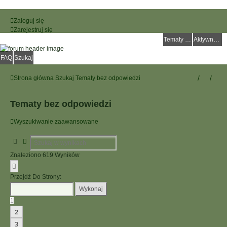
Zaloguj się
Zarejestruj się
Tematy bez odpowiedzi
Aktywne tematy
FAQ
Szukaj
Strona główna
Szukaj
Tematy bez odpowiedzi
Tematy bez odpowiedzi
Wyszukiwanie zaawansowane
Szukaj
Wyszukiwanie Zaawansowane
Znaleziono 619 Wyników
Strona
1
Z
13
Przejdź Do Strony:
1
2
3