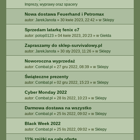
Imprezy, wyprawy oraz spacery
Nowa dostawa Feuerhand i Petromax
autor:
JarekJanota
»
30 kwie 2023, 22:42
» w
Sklepy
Sprzedam latarkę fenix c7
autor:
polop0123
»
04 kwie 2023, 20:23
» w
Giełda
Zapraszamy do sklep-survivalowy.pl
autor:
JarekJanota
»
30 sty 2023, 11:26
» w
Sklepy
Noworoczna wyprzedaż
autor:
Combat.pl
»
27 gru 2022, 08:39
» w
Sklepy
Świąteczne prezenty
autor:
Combat.pl
»
02 gru 2022, 15:23
» w
Sklepy
Cyber Monday 2022
autor:
Combat.pl
»
28 lis 2022, 10:23
» w
Sklepy
Darmowa dostawa na wszystko
autor:
Combat.pl
»
25 lis 2022, 09:02
» w
Sklepy
Black Week 2022
autor:
Combat.pl
»
25 lis 2022, 09:02
» w
Sklepy
11% zniżki na całą ofertę