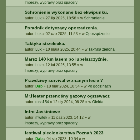
E
Imprezy, wyprawy oraz spacery
Z
Schronienie wykonane bez ekwipunku.
A
autor:
Luk
»
27 lip 2025, 18:58
» w
Schronienie
A
W
Poradnik dotyczący oporzadzenia.
A
autor:
Luk
»
02 cze 2025, 11:53
» w
Oporządzenie
N
S
Taktyka strzelecka.
O
autor:
Luk
»
10 maja 2025, 20:44
» w
Taktyka zielona
W
A
Marsz 140 km lasem po lubelszczyźnie.
N
autor:
Luk
»
12 lut 2025, 13:55
» w
E
Imprezy, wyprawy oraz spacery
Prawdziwy survival w znanym lesie ?
autor:
Dąb
»
18 mar 2024, 18:54
» w
Po godzinach
Mr.Heater przenośny gazowy ogrzewacz
autor:
ross154
»
12 sty 2024, 08:28
» w
Giełda
Intro Jaskiniowe
autor:
mwitek
»
11 paź 2023, 14:12
» w
Imprezy, wyprawy oraz spacery
festiwal plecionkarstwa Poznań 2023
autor:
Dąb
»
04 sie 2023, 10:54
» w