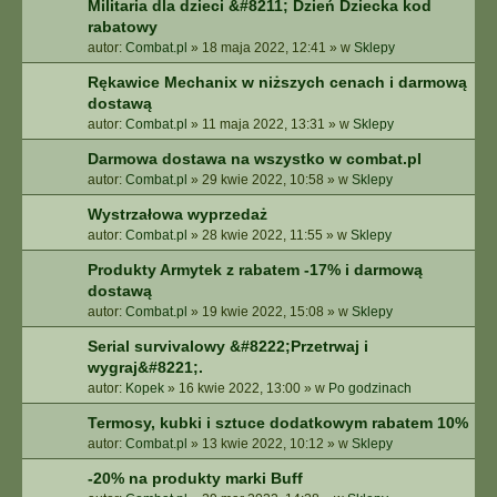
Militaria dla dzieci &#8211; Dzień Dziecka kod
rabatowy
autor:
Combat.pl
»
18 maja 2022, 12:41
» w
Sklepy
Rękawice Mechanix w niższych cenach i darmową
dostawą
autor:
Combat.pl
»
11 maja 2022, 13:31
» w
Sklepy
Darmowa dostawa na wszystko w combat.pl
autor:
Combat.pl
»
29 kwie 2022, 10:58
» w
Sklepy
Wystrzałowa wyprzedaż
autor:
Combat.pl
»
28 kwie 2022, 11:55
» w
Sklepy
Produkty Armytek z rabatem -17% i darmową
dostawą
autor:
Combat.pl
»
19 kwie 2022, 15:08
» w
Sklepy
Serial survivalowy &#8222;Przetrwaj i
wygraj&#8221;.
autor:
Kopek
»
16 kwie 2022, 13:00
» w
Po godzinach
Termosy, kubki i sztuce dodatkowym rabatem 10%
autor:
Combat.pl
»
13 kwie 2022, 10:12
» w
Sklepy
-20% na produkty marki Buff