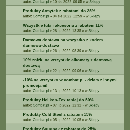
autor:
Combat.pl
»
10 sie 2022, 09:05
» w
Sklepy
Produkty Armytek z rabatami do 25%
autor:
Combat.pl
»
04 sie 2022, 12:59
» w
Sklepy
Wszystkie łuki i akcesoria z rabatem 11%
autor:
Combat.pl
»
28 lip 2022, 13:35
» w
Sklepy
Darmowa dostawa na wszystko z kodem
darmowa-dostawa
autor:
Combat.pl
»
26 lip 2022, 08:39
» w
Sklepy
10% zniżki na wszystkie alkomaty z darmową
dostawą
autor:
Combat.pl
»
22 lip 2022, 09:06
» w
Sklepy
-10% na wszystko w combat.pl - działa z innymi
promocjami!
autor:
Combat.pl
»
13 lip 2022, 10:13
» w
Sklepy
Produkty Helikon-Tex taniej do 50%
autor:
Combat.pl
»
07 lip 2022, 12:32
» w
Sklepy
Produkty Cold Steel z rabatem 15%
autor:
Combat.pl
»
05 lip 2022, 10:05
» w
Sklepy
Produkty Snugpak z rabatem do 25%