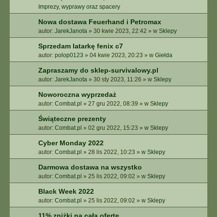
Imprezy, wyprawy oraz spacery
Nowa dostawa Feuerhand i Petromax
autor:
JarekJanota
»
30 kwie 2023, 22:42
» w
Sklepy
Sprzedam latarkę fenix c7
autor:
polop0123
»
04 kwie 2023, 20:23
» w
Giełda
Zapraszamy do sklep-survivalowy.pl
autor:
JarekJanota
»
30 sty 2023, 11:26
» w
Sklepy
Noworoczna wyprzedaż
autor:
Combat.pl
»
27 gru 2022, 08:39
» w
Sklepy
Świąteczne prezenty
autor:
Combat.pl
»
02 gru 2022, 15:23
» w
Sklepy
Cyber Monday 2022
autor:
Combat.pl
»
28 lis 2022, 10:23
» w
Sklepy
Darmowa dostawa na wszystko
autor:
Combat.pl
»
25 lis 2022, 09:02
» w
Sklepy
Black Week 2022
autor:
Combat.pl
»
25 lis 2022, 09:02
» w
Sklepy
11% zniżki na całą ofertę