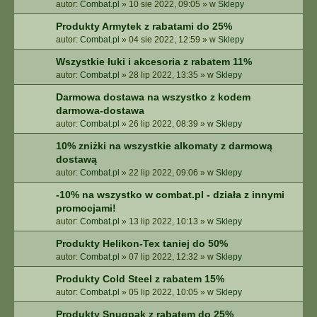
autor:
Combat.pl
»
10 sie 2022, 09:05
» w
Sklepy
Produkty Armytek z rabatami do 25%
autor:
Combat.pl
»
04 sie 2022, 12:59
» w
Sklepy
Wszystkie łuki i akcesoria z rabatem 11%
autor:
Combat.pl
»
28 lip 2022, 13:35
» w
Sklepy
Darmowa dostawa na wszystko z kodem
darmowa-dostawa
autor:
Combat.pl
»
26 lip 2022, 08:39
» w
Sklepy
10% zniżki na wszystkie alkomaty z darmową
dostawą
autor:
Combat.pl
»
22 lip 2022, 09:06
» w
Sklepy
-10% na wszystko w combat.pl - działa z innymi
promocjami!
autor:
Combat.pl
»
13 lip 2022, 10:13
» w
Sklepy
Produkty Helikon-Tex taniej do 50%
autor:
Combat.pl
»
07 lip 2022, 12:32
» w
Sklepy
Produkty Cold Steel z rabatem 15%
autor:
Combat.pl
»
05 lip 2022, 10:05
» w
Sklepy
Produkty Snugpak z rabatem do 25%