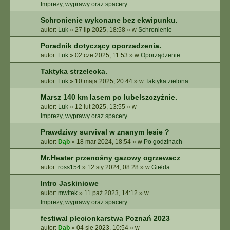
E
Imprezy, wyprawy oraz spacery
Z
Schronienie wykonane bez ekwipunku.
A
autor:
Luk
»
27 lip 2025, 18:58
» w
Schronienie
A
W
Poradnik dotyczący oporzadzenia.
A
autor:
Luk
»
02 cze 2025, 11:53
» w
Oporządzenie
N
S
Taktyka strzelecka.
O
autor:
Luk
»
10 maja 2025, 20:44
» w
Taktyka zielona
W
A
Marsz 140 km lasem po lubelszczyźnie.
N
autor:
Luk
»
12 lut 2025, 13:55
» w
E
Imprezy, wyprawy oraz spacery
Prawdziwy survival w znanym lesie ?
autor:
Dąb
»
18 mar 2024, 18:54
» w
Po godzinach
Mr.Heater przenośny gazowy ogrzewacz
autor:
ross154
»
12 sty 2024, 08:28
» w
Giełda
Intro Jaskiniowe
autor:
mwitek
»
11 paź 2023, 14:12
» w
Imprezy, wyprawy oraz spacery
festiwal plecionkarstwa Poznań 2023
autor:
Dąb
»
04 sie 2023, 10:54
» w