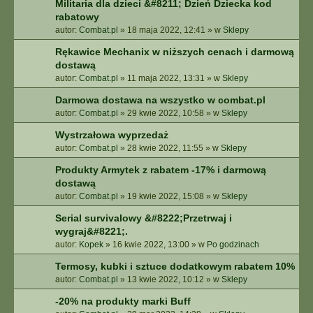
Militaria dla dzieci &#8211; Dzień Dziecka kod
rabatowy
autor:
Combat.pl
»
18 maja 2022, 12:41
» w
Sklepy
Rękawice Mechanix w niższych cenach i darmową
dostawą
autor:
Combat.pl
»
11 maja 2022, 13:31
» w
Sklepy
Darmowa dostawa na wszystko w combat.pl
autor:
Combat.pl
»
29 kwie 2022, 10:58
» w
Sklepy
Wystrzałowa wyprzedaż
autor:
Combat.pl
»
28 kwie 2022, 11:55
» w
Sklepy
Produkty Armytek z rabatem -17% i darmową
dostawą
autor:
Combat.pl
»
19 kwie 2022, 15:08
» w
Sklepy
Serial survivalowy &#8222;Przetrwaj i
wygraj&#8221;.
autor:
Kopek
»
16 kwie 2022, 13:00
» w
Po godzinach
Termosy, kubki i sztuce dodatkowym rabatem 10%
autor:
Combat.pl
»
13 kwie 2022, 10:12
» w
Sklepy
-20% na produkty marki Buff