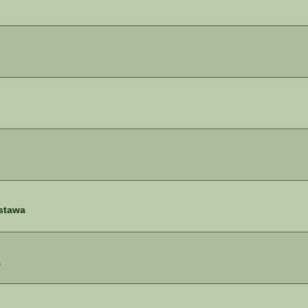
stawa
ą