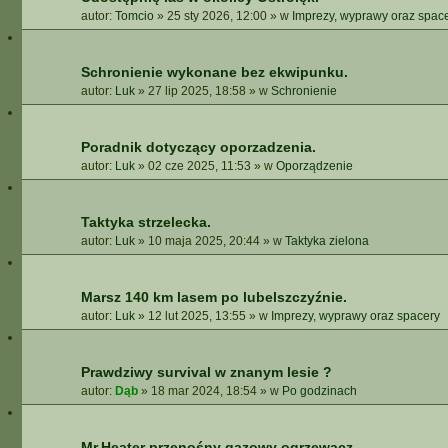
autor:
Tomcio
»
25 sty 2026, 12:00
» w
Imprezy, wyprawy oraz spac
Schronienie wykonane bez ekwipunku.
autor:
Luk
»
27 lip 2025, 18:58
» w
Schronienie
Poradnik dotyczący oporzadzenia.
autor:
Luk
»
02 cze 2025, 11:53
» w
Oporządzenie
Taktyka strzelecka.
autor:
Luk
»
10 maja 2025, 20:44
» w
Taktyka zielona
Marsz 140 km lasem po lubelszczyźnie.
autor:
Luk
»
12 lut 2025, 13:55
» w
Imprezy, wyprawy oraz spacery
Prawdziwy survival w znanym lesie ?
autor:
Dąb
»
18 mar 2024, 18:54
» w
Po godzinach
Mr.Heater przenośny gazowy ogrzewacz