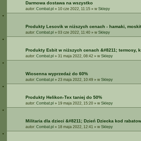
Darmowa dostawa na wszystko
autor:
Combat.pl
»
10 cze 2022, 11:15
» w
Sklepy
Produkty Lesovik w niższych cenach - hamaki, moskit
autor:
Combat.pl
»
03 cze 2022, 11:40
» w
Sklepy
Produkty Esbit w niższych cenach &#8211; termosy, 
autor:
Combat.pl
»
31 maja 2022, 08:42
» w
Sklepy
Wiosenna wyprzedaż do 60%
autor:
Combat.pl
»
23 maja 2022, 10:49
» w
Sklepy
Produkty Helikon-Tex taniej do 50%
autor:
Combat.pl
»
19 maja 2022, 15:20
» w
Sklepy
Militaria dla dzieci &#8211; Dzień Dziecka kod rabato
autor:
Combat.pl
»
18 maja 2022, 12:41
» w
Sklepy