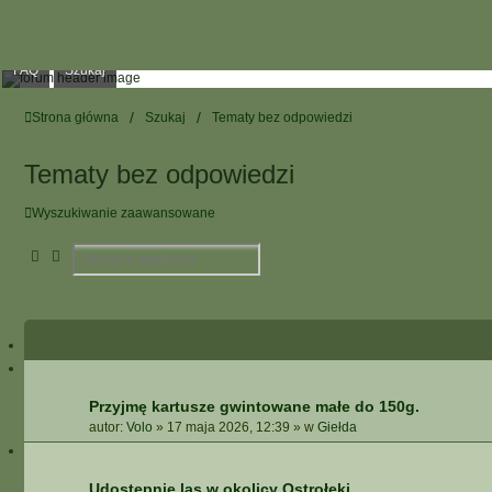
FAQ
Szukaj
Strona główna
Szukaj
Tematy bez odpowiedzi
Tematy bez odpowiedzi
Wyszukiwanie zaawansowane
Szukaj
Wyszukiwanie Zaawansowane
Przyjmę kartusze gwintowane małe do 150g.
autor:
Volo
»
17 maja 2026, 12:39
» w
Giełda
Udostępnię las w okolicy Ostrołęki