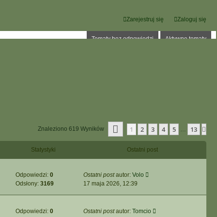
Zarejestruj się
Zaloguj się
Tematy bez odpowiedzi
Aktywne tematy
Strona
1
Z
13
1
2
3
4
5
13
Na
Znaleziono 619 Wyników
…
Statystyki
Ostatni post
Odpowiedzi:
0
Ostatni post
autor:
Volo
Odsłony:
3169
17 maja 2026, 12:39
Odpowiedzi:
0
Ostatni post
autor:
Tomcio