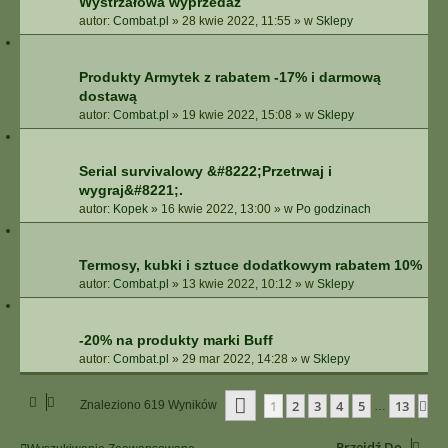
Wystrzałowa wyprzedaż
autor:
Combat.pl
»
28 kwie 2022, 11:55
» w
Sklepy
Produkty Armytek z rabatem -17% i darmową
dostawą
autor:
Combat.pl
»
19 kwie 2022, 15:08
» w
Sklepy
Serial survivalowy &#8222;Przetrwaj i
wygraj&#8221;.
autor:
Kopek
»
16 kwie 2022, 13:00
» w
Po godzinach
Termosy, kubki i sztuce dodatkowym rabatem 10%
autor:
Combat.pl
»
13 kwie 2022, 10:12
» w
Sklepy
-20% na produkty marki Buff
autor:
Combat.pl
»
29 mar 2022, 14:28
» w
Sklepy
Strona
1
Z
13
1
2
3
4
5
13
Na
Znaleziono 619 Wyników
…
Przejdź Do