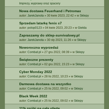
Imprezy, wyprawy oraz spacery
Nowa dostawa Feuerhand i Petromax
autor:
JarekJanota
»
30 kwie 2023, 22:42
» w
Sklepy
Sprzedam latarkę fenix c7
autor:
polop0123
»
04 kwie 2023, 20:23
» w
Giełda
Zapraszamy do sklep-survivalowy.pl
autor:
JarekJanota
»
30 sty 2023, 11:26
» w
Sklepy
Noworoczna wyprzedaż
autor:
Combat.pl
»
27 gru 2022, 08:39
» w
Sklepy
Świąteczne prezenty
autor:
Combat.pl
»
02 gru 2022, 15:23
» w
Sklepy
Cyber Monday 2022
autor:
Combat.pl
»
28 lis 2022, 10:23
» w
Sklepy
Darmowa dostawa na wszystko
autor:
Combat.pl
»
25 lis 2022, 09:02
» w
Sklepy
Black Week 2022
autor:
Combat.pl
»
25 lis 2022, 09:02
» w
Sklepy
11% zniżki na całą ofertę