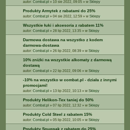
autor:
Combat.pl
»
10 sie 2022, 09:05
» w
Sklepy
Produkty Armytek z rabatami do 25%
autor:
Combat.pl
»
04 sie 2022, 12:59
» w
Sklepy
Wszystkie łuki i akcesoria z rabatem 11%
autor:
Combat.pl
»
28 lip 2022, 13:35
» w
Sklepy
Darmowa dostawa na wszystko z kodem
darmowa-dostawa
autor:
Combat.pl
»
26 lip 2022, 08:39
» w
Sklepy
10% zniżki na wszystkie alkomaty z darmową
dostawą
autor:
Combat.pl
»
22 lip 2022, 09:06
» w
Sklepy
-10% na wszystko w combat.pl - działa z innymi
promocjami!
autor:
Combat.pl
»
13 lip 2022, 10:13
» w
Sklepy
Produkty Helikon-Tex taniej do 50%
autor:
Combat.pl
»
07 lip 2022, 12:32
» w
Sklepy
Produkty Cold Steel z rabatem 15%
autor:
Combat.pl
»
05 lip 2022, 10:05
» w
Sklepy
Produkty Snugpak z rabatem do 25%