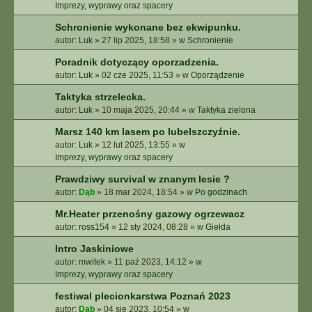
E
Imprezy, wyprawy oraz spacery
Z
Schronienie wykonane bez ekwipunku.
A
autor:
Luk
»
27 lip 2025, 18:58
» w
Schronienie
A
W
Poradnik dotyczący oporzadzenia.
A
autor:
Luk
»
02 cze 2025, 11:53
» w
Oporządzenie
N
S
Taktyka strzelecka.
O
autor:
Luk
»
10 maja 2025, 20:44
» w
Taktyka zielona
W
A
Marsz 140 km lasem po lubelszczyźnie.
N
autor:
Luk
»
12 lut 2025, 13:55
» w
E
Imprezy, wyprawy oraz spacery
Prawdziwy survival w znanym lesie ?
autor:
Dąb
»
18 mar 2024, 18:54
» w
Po godzinach
Mr.Heater przenośny gazowy ogrzewacz
autor:
ross154
»
12 sty 2024, 08:28
» w
Giełda
Intro Jaskiniowe
autor:
mwitek
»
11 paź 2023, 14:12
» w
Imprezy, wyprawy oraz spacery
festiwal plecionkarstwa Poznań 2023
autor:
Dąb
»
04 sie 2023, 10:54
» w