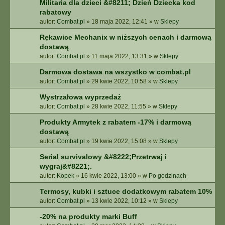
Militaria dla dzieci &#8211; Dzień Dziecka kod
rabatowy
autor:
Combat.pl
»
18 maja 2022, 12:41
» w
Sklepy
Rękawice Mechanix w niższych cenach i darmową
dostawą
autor:
Combat.pl
»
11 maja 2022, 13:31
» w
Sklepy
Darmowa dostawa na wszystko w combat.pl
autor:
Combat.pl
»
29 kwie 2022, 10:58
» w
Sklepy
Wystrzałowa wyprzedaż
autor:
Combat.pl
»
28 kwie 2022, 11:55
» w
Sklepy
Produkty Armytek z rabatem -17% i darmową
dostawą
autor:
Combat.pl
»
19 kwie 2022, 15:08
» w
Sklepy
Serial survivalowy &#8222;Przetrwaj i
wygraj&#8221;.
autor:
Kopek
»
16 kwie 2022, 13:00
» w
Po godzinach
Termosy, kubki i sztuce dodatkowym rabatem 10%
autor:
Combat.pl
»
13 kwie 2022, 10:12
» w
Sklepy
-20% na produkty marki Buff