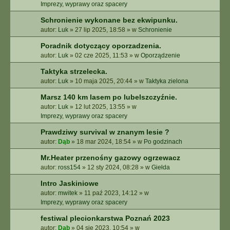
E
Imprezy, wyprawy oraz spacery
Z
Schronienie wykonane bez ekwipunku.
A
autor:
Luk
»
27 lip 2025, 18:58
» w
Schronienie
A
W
Poradnik dotyczący oporzadzenia.
A
autor:
Luk
»
02 cze 2025, 11:53
» w
Oporządzenie
N
S
Taktyka strzelecka.
O
autor:
Luk
»
10 maja 2025, 20:44
» w
Taktyka zielona
W
A
Marsz 140 km lasem po lubelszczyźnie.
N
autor:
Luk
»
12 lut 2025, 13:55
» w
E
Imprezy, wyprawy oraz spacery
Prawdziwy survival w znanym lesie ?
autor:
Dąb
»
18 mar 2024, 18:54
» w
Po godzinach
Mr.Heater przenośny gazowy ogrzewacz
autor:
ross154
»
12 sty 2024, 08:28
» w
Giełda
Intro Jaskiniowe
autor:
mwitek
»
11 paź 2023, 14:12
» w
Imprezy, wyprawy oraz spacery
festiwal plecionkarstwa Poznań 2023
autor:
Dąb
»
04 sie 2023, 10:54
» w