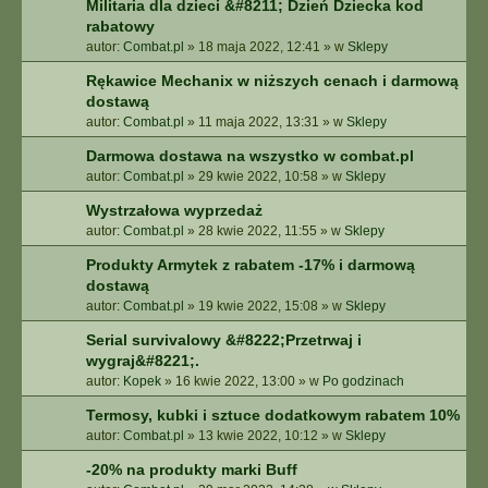
Militaria dla dzieci &#8211; Dzień Dziecka kod
rabatowy
autor:
Combat.pl
»
18 maja 2022, 12:41
» w
Sklepy
Rękawice Mechanix w niższych cenach i darmową
dostawą
autor:
Combat.pl
»
11 maja 2022, 13:31
» w
Sklepy
Darmowa dostawa na wszystko w combat.pl
autor:
Combat.pl
»
29 kwie 2022, 10:58
» w
Sklepy
Wystrzałowa wyprzedaż
autor:
Combat.pl
»
28 kwie 2022, 11:55
» w
Sklepy
Produkty Armytek z rabatem -17% i darmową
dostawą
autor:
Combat.pl
»
19 kwie 2022, 15:08
» w
Sklepy
Serial survivalowy &#8222;Przetrwaj i
wygraj&#8221;.
autor:
Kopek
»
16 kwie 2022, 13:00
» w
Po godzinach
Termosy, kubki i sztuce dodatkowym rabatem 10%
autor:
Combat.pl
»
13 kwie 2022, 10:12
» w
Sklepy
-20% na produkty marki Buff