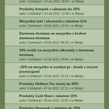
autor:
Combat.pl
»
10 sie 2022, 09:05
» w
Sklepy
Produkty Armytek z rabatami do 25%
autor:
Combat.pl
»
04 sie 2022, 12:59
» w
Sklepy
Wszystkie łuki i akcesoria z rabatem 11%
autor:
Combat.pl
»
28 lip 2022, 13:35
» w
Sklepy
Darmowa dostawa na wszystko z kodem
darmowa-dostawa
autor:
Combat.pl
»
26 lip 2022, 08:39
» w
Sklepy
10% zniżki na wszystkie alkomaty z darmową
dostawą
autor:
Combat.pl
»
22 lip 2022, 09:06
» w
Sklepy
-10% na wszystko w combat.pl - działa z innymi
promocjami!
autor:
Combat.pl
»
13 lip 2022, 10:13
» w
Sklepy
Produkty Helikon-Tex taniej do 50%
autor:
Combat.pl
»
07 lip 2022, 12:32
» w
Sklepy
Produkty Cold Steel z rabatem 15%
autor:
Combat.pl
»
05 lip 2022, 10:05
» w
Sklepy
Produkty Snugpak z rabatem do 25%