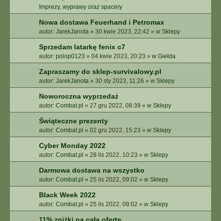
Imprezy, wyprawy oraz spacery
Nowa dostawa Feuerhand i Petromax
autor:
JarekJanota
»
30 kwie 2023, 22:42
» w
Sklepy
Sprzedam latarkę fenix c7
autor:
polop0123
»
04 kwie 2023, 20:23
» w
Giełda
Zapraszamy do sklep-survivalowy.pl
autor:
JarekJanota
»
30 sty 2023, 11:26
» w
Sklepy
Noworoczna wyprzedaż
autor:
Combat.pl
»
27 gru 2022, 08:39
» w
Sklepy
Świąteczne prezenty
autor:
Combat.pl
»
02 gru 2022, 15:23
» w
Sklepy
Cyber Monday 2022
autor:
Combat.pl
»
28 lis 2022, 10:23
» w
Sklepy
Darmowa dostawa na wszystko
autor:
Combat.pl
»
25 lis 2022, 09:02
» w
Sklepy
Black Week 2022
autor:
Combat.pl
»
25 lis 2022, 09:02
» w
Sklepy
11% zniżki na całą ofertę