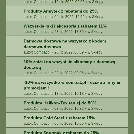
autor:
Combat.pl
»
10 sie 2022, 09:05
» w
Sklepy
Produkty Armytek z rabatami do 25%
autor:
Combat.pl
»
04 sie 2022, 12:59
» w
Sklepy
Wszystkie łuki i akcesoria z rabatem 11%
autor:
Combat.pl
»
28 lip 2022, 13:35
» w
Sklepy
Darmowa dostawa na wszystko z kodem
darmowa-dostawa
autor:
Combat.pl
»
26 lip 2022, 08:39
» w
Sklepy
10% zniżki na wszystkie alkomaty z darmową
dostawą
autor:
Combat.pl
»
22 lip 2022, 09:06
» w
Sklepy
-10% na wszystko w combat.pl - działa z innymi
promocjami!
autor:
Combat.pl
»
13 lip 2022, 10:13
» w
Sklepy
Produkty Helikon-Tex taniej do 50%
autor:
Combat.pl
»
07 lip 2022, 12:32
» w
Sklepy
Produkty Cold Steel z rabatem 15%
autor:
Combat.pl
»
05 lip 2022, 10:05
» w
Sklepy
Produkty Snugpak z rabatem do 25%