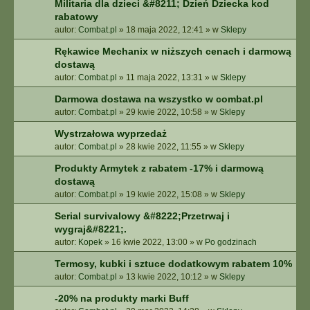
Militaria dla dzieci &#8211; Dzień Dziecka kod
rabatowy
autor:
Combat.pl
»
18 maja 2022, 12:41
» w
Sklepy
Rękawice Mechanix w niższych cenach i darmową
dostawą
autor:
Combat.pl
»
11 maja 2022, 13:31
» w
Sklepy
Darmowa dostawa na wszystko w combat.pl
autor:
Combat.pl
»
29 kwie 2022, 10:58
» w
Sklepy
Wystrzałowa wyprzedaż
autor:
Combat.pl
»
28 kwie 2022, 11:55
» w
Sklepy
Produkty Armytek z rabatem -17% i darmową
dostawą
autor:
Combat.pl
»
19 kwie 2022, 15:08
» w
Sklepy
Serial survivalowy &#8222;Przetrwaj i
wygraj&#8221;.
autor:
Kopek
»
16 kwie 2022, 13:00
» w
Po godzinach
Termosy, kubki i sztuce dodatkowym rabatem 10%
autor:
Combat.pl
»
13 kwie 2022, 10:12
» w
Sklepy
-20% na produkty marki Buff