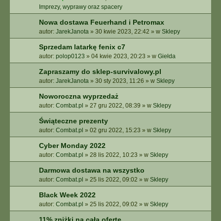
Imprezy, wyprawy oraz spacery
Nowa dostawa Feuerhand i Petromax
autor:
JarekJanota
»
30 kwie 2023, 22:42
» w
Sklepy
Sprzedam latarkę fenix c7
autor:
polop0123
»
04 kwie 2023, 20:23
» w
Giełda
Zapraszamy do sklep-survivalowy.pl
autor:
JarekJanota
»
30 sty 2023, 11:26
» w
Sklepy
Noworoczna wyprzedaż
autor:
Combat.pl
»
27 gru 2022, 08:39
» w
Sklepy
Świąteczne prezenty
autor:
Combat.pl
»
02 gru 2022, 15:23
» w
Sklepy
Cyber Monday 2022
autor:
Combat.pl
»
28 lis 2022, 10:23
» w
Sklepy
Darmowa dostawa na wszystko
autor:
Combat.pl
»
25 lis 2022, 09:02
» w
Sklepy
Black Week 2022
autor:
Combat.pl
»
25 lis 2022, 09:02
» w
Sklepy
11% zniżki na całą ofertę