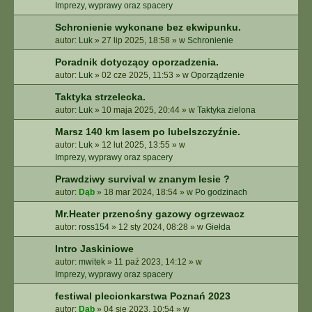
E
Imprezy, wyprawy oraz spacery
Z
Schronienie wykonane bez ekwipunku.
A
autor:
Luk
»
27 lip 2025, 18:58
» w
Schronienie
A
W
Poradnik dotyczący oporzadzenia.
A
autor:
Luk
»
02 cze 2025, 11:53
» w
Oporządzenie
N
S
Taktyka strzelecka.
O
autor:
Luk
»
10 maja 2025, 20:44
» w
Taktyka zielona
W
A
Marsz 140 km lasem po lubelszczyźnie.
N
autor:
Luk
»
12 lut 2025, 13:55
» w
E
Imprezy, wyprawy oraz spacery
Prawdziwy survival w znanym lesie ?
autor:
Dąb
»
18 mar 2024, 18:54
» w
Po godzinach
Mr.Heater przenośny gazowy ogrzewacz
autor:
ross154
»
12 sty 2024, 08:28
» w
Giełda
Intro Jaskiniowe
autor:
mwitek
»
11 paź 2023, 14:12
» w
Imprezy, wyprawy oraz spacery
festiwal plecionkarstwa Poznań 2023
autor:
Dąb
»
04 sie 2023, 10:54
» w