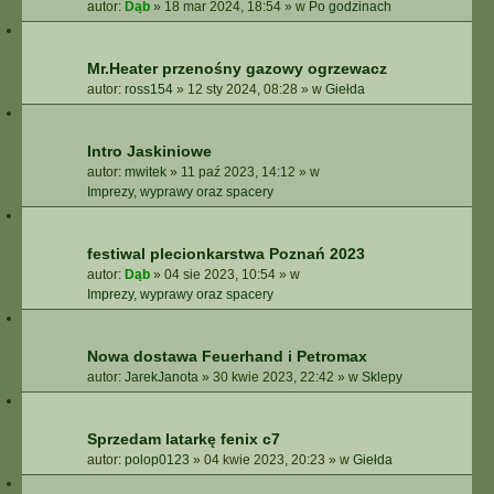
autor:
Dąb
»
18 mar 2024, 18:54
» w
Po godzinach
Mr.Heater przenośny gazowy ogrzewacz
autor:
ross154
»
12 sty 2024, 08:28
» w
Giełda
Intro Jaskiniowe
autor:
mwitek
»
11 paź 2023, 14:12
» w
Imprezy, wyprawy oraz spacery
festiwal plecionkarstwa Poznań 2023
autor:
Dąb
»
04 sie 2023, 10:54
» w
Imprezy, wyprawy oraz spacery
Nowa dostawa Feuerhand i Petromax
autor:
JarekJanota
»
30 kwie 2023, 22:42
» w
Sklepy
Sprzedam latarkę fenix c7
autor:
polop0123
»
04 kwie 2023, 20:23
» w
Giełda