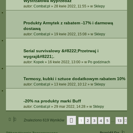
Wystrzałowa wyprzedaż
autor:
Combat.pl
»
28 kwie 2022, 11:55
» w
Sklepy
Produkty Armytek z rabatem -17% i darmową
dostawą
autor:
Combat.pl
»
19 kwie 2022, 15:08
» w
Sklepy
Serial survivalowy &#8222;Przetrwaj i
wygraj&#8221;.
autor:
Kopek
»
16 kwie 2022, 13:00
» w
Po godzinach
Termosy, kubki i sztuce dodatkowym rabatem 10%
autor:
Combat.pl
»
13 kwie 2022, 10:12
» w
Sklepy
-20% na produkty marki Buff
autor:
Combat.pl
»
29 mar 2022, 14:28
» w
Sklepy
Strona
1
Z
13
1
2
3
4
5
13
Na
Znaleziono 619 Wyników
…
Przejdź Do