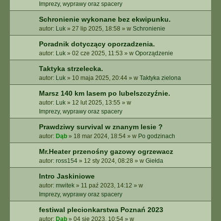
E
Imprezy, wyprawy oraz spacery
Z
Schronienie wykonane bez ekwipunku.
A
autor:
Luk
»
27 lip 2025, 18:58
» w
Schronienie
A
W
Poradnik dotyczący oporzadzenia.
A
autor:
Luk
»
02 cze 2025, 11:53
» w
Oporządzenie
N
S
Taktyka strzelecka.
O
autor:
Luk
»
10 maja 2025, 20:44
» w
Taktyka zielona
W
A
Marsz 140 km lasem po lubelszczyźnie.
N
autor:
Luk
»
12 lut 2025, 13:55
» w
E
Imprezy, wyprawy oraz spacery
Prawdziwy survival w znanym lesie ?
autor:
Dąb
»
18 mar 2024, 18:54
» w
Po godzinach
Mr.Heater przenośny gazowy ogrzewacz
autor:
ross154
»
12 sty 2024, 08:28
» w
Giełda
Intro Jaskiniowe
autor:
mwitek
»
11 paź 2023, 14:12
» w
Imprezy, wyprawy oraz spacery
festiwal plecionkarstwa Poznań 2023
autor:
Dąb
»
04 sie 2023, 10:54
» w