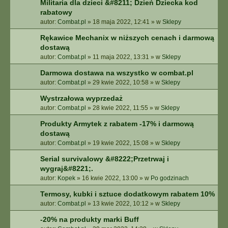
Militaria dla dzieci &#8211; Dzień Dziecka kod
rabatowy
autor:
Combat.pl
»
18 maja 2022, 12:41
» w
Sklepy
Rękawice Mechanix w niższych cenach i darmową
dostawą
autor:
Combat.pl
»
11 maja 2022, 13:31
» w
Sklepy
Darmowa dostawa na wszystko w combat.pl
autor:
Combat.pl
»
29 kwie 2022, 10:58
» w
Sklepy
Wystrzałowa wyprzedaż
autor:
Combat.pl
»
28 kwie 2022, 11:55
» w
Sklepy
Produkty Armytek z rabatem -17% i darmową
dostawą
autor:
Combat.pl
»
19 kwie 2022, 15:08
» w
Sklepy
Serial survivalowy &#8222;Przetrwaj i
wygraj&#8221;.
autor:
Kopek
»
16 kwie 2022, 13:00
» w
Po godzinach
Termosy, kubki i sztuce dodatkowym rabatem 10%
autor:
Combat.pl
»
13 kwie 2022, 10:12
» w
Sklepy
-20% na produkty marki Buff