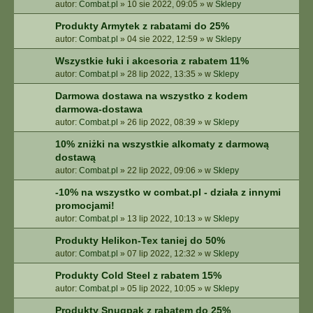
autor:
Combat.pl
»
10 sie 2022, 09:05
» w
Sklepy
Produkty Armytek z rabatami do 25%
autor:
Combat.pl
»
04 sie 2022, 12:59
» w
Sklepy
Wszystkie łuki i akcesoria z rabatem 11%
autor:
Combat.pl
»
28 lip 2022, 13:35
» w
Sklepy
Darmowa dostawa na wszystko z kodem
darmowa-dostawa
autor:
Combat.pl
»
26 lip 2022, 08:39
» w
Sklepy
10% zniżki na wszystkie alkomaty z darmową
dostawą
autor:
Combat.pl
»
22 lip 2022, 09:06
» w
Sklepy
-10% na wszystko w combat.pl - działa z innymi
promocjami!
autor:
Combat.pl
»
13 lip 2022, 10:13
» w
Sklepy
Produkty Helikon-Tex taniej do 50%
autor:
Combat.pl
»
07 lip 2022, 12:32
» w
Sklepy
Produkty Cold Steel z rabatem 15%
autor:
Combat.pl
»
05 lip 2022, 10:05
» w
Sklepy
Produkty Snugpak z rabatem do 25%