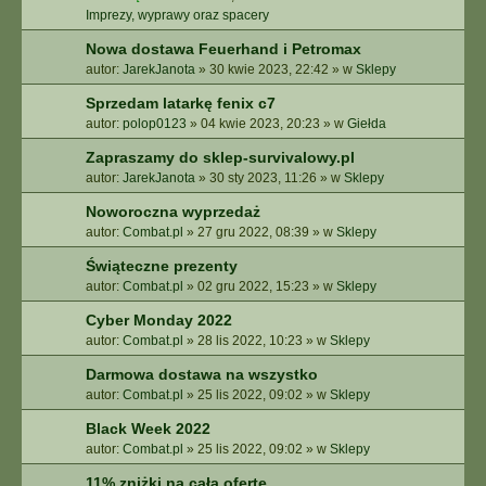
Imprezy, wyprawy oraz spacery
Nowa dostawa Feuerhand i Petromax
autor:
JarekJanota
»
30 kwie 2023, 22:42
» w
Sklepy
Sprzedam latarkę fenix c7
autor:
polop0123
»
04 kwie 2023, 20:23
» w
Giełda
Zapraszamy do sklep-survivalowy.pl
autor:
JarekJanota
»
30 sty 2023, 11:26
» w
Sklepy
Noworoczna wyprzedaż
autor:
Combat.pl
»
27 gru 2022, 08:39
» w
Sklepy
Świąteczne prezenty
autor:
Combat.pl
»
02 gru 2022, 15:23
» w
Sklepy
Cyber Monday 2022
autor:
Combat.pl
»
28 lis 2022, 10:23
» w
Sklepy
Darmowa dostawa na wszystko
autor:
Combat.pl
»
25 lis 2022, 09:02
» w
Sklepy
Black Week 2022
autor:
Combat.pl
»
25 lis 2022, 09:02
» w
Sklepy
11% zniżki na całą ofertę